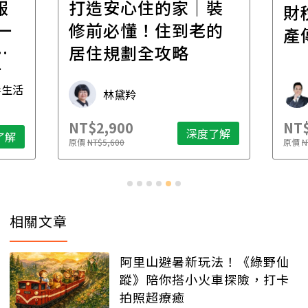
報
打造安心住的家｜裝
財
一
修前必懂！住到老的
產
一
居住規劃全攻略
先
毒生活
林黛羚
NT$2,900
NT$
深度了解
了解
原價
NT$5,600
原價
N
相關文章
阿里山避暑新玩法！《綠野仙
蹤》陪你搭小火車探險，打卡
拍照超療癒