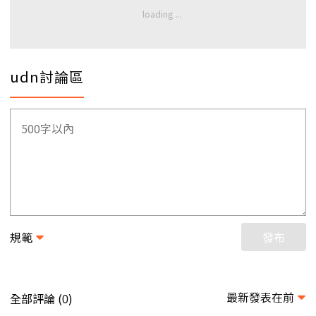
udn討論區
規範
發布
最新發表在前
全部評論 (
)
0