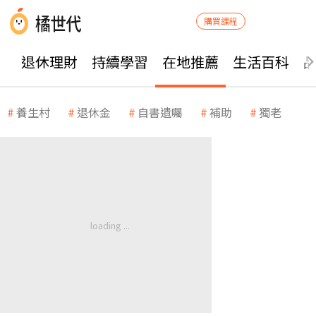
購買課程
退休理財
持續學習
在地推薦
生活百科
養生村
退休金
自書遺囑
補助
獨老