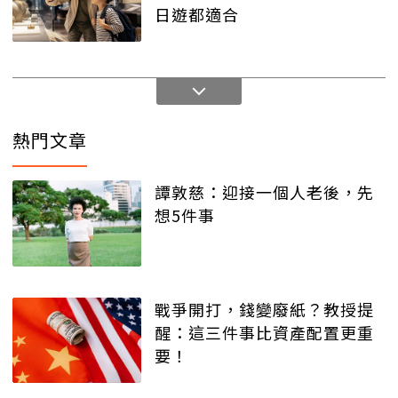
日遊都適合
熱門文章
譚敦慈：迎接一個人老後，先
想5件事
戰爭開打，錢變廢紙？教授提
醒：這三件事比資產配置更重
要！