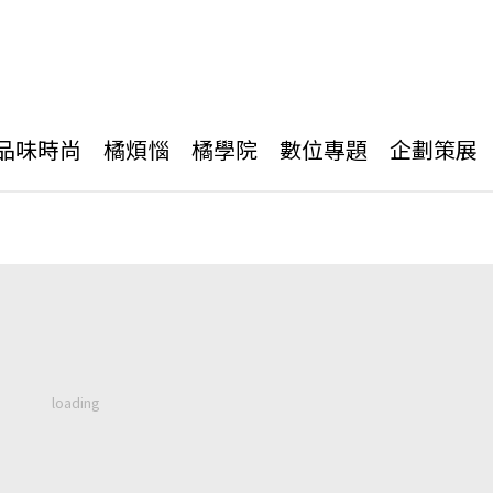
品味時尚
橘煩惱
橘學院
數位專題
企劃策展