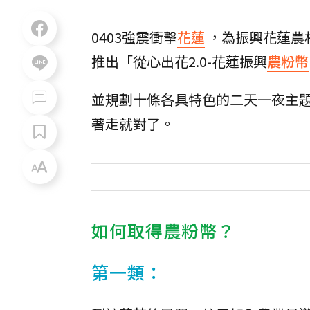
0403強震衝擊
花蓮
，為振興花蓮農村
推出「從心出花2.0-花蓮振興
農粉幣
並規劃十條各具特色的二天一夜主
著走就對了。
如何取得農粉幣？
第一類：