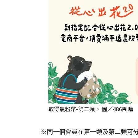
取得農粉幣-第二類。 圖／486團購
※同一個會員在第一類及第二類可