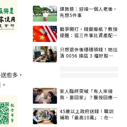
譚敦慈：迎接一個人老後，
先想5件事
戰爭開打，錢變廢紙？教授
提醒：這三件事比資產配置
更重要！
只想退休後穩穩領錢！她出
清 0056 換這 3 檔好股：
股價高點照樣買
多送愈多，
日。
家人臨終突喊「有人來接
我、要回家」？醫授回應方
式快學：避免抱憾終生
45歲以上政府送錢！職訓
補助「最高10萬」：在
職、待業都能申請