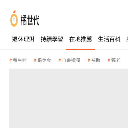
退休理財
持續學習
在地推薦
生活百科
養生村
退休金
自書遺囑
補助
獨老