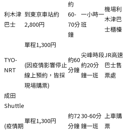
約
機場利
利木津
到東京車站約
60-
一小時一
木津巴
巴士
2,800円
70分
班
士櫃檯
鐘
單程1,300円
尖峰時段
JR高速
TYO-
約60
(因疫情影響停止
約20分
巴士售
NRT
分鐘
線上預約，皆採
鐘一班
票處
現場購票)
成田
Shuttle
約72
30-60分
上車購
單程1,300円
(疫情期
分鐘
鐘一班
票