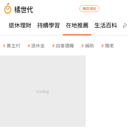
購買課程
退休理財
持續學習
在地推薦
生活百科
養生村
退休金
自書遺囑
補助
獨老