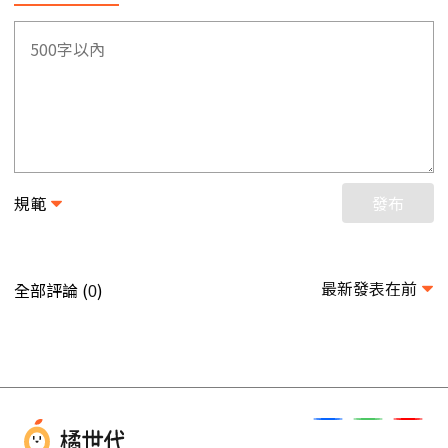
規範
發布
最新發表在前
全部評論 (
)
0