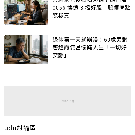
0056 換這 3 檔好股：股價高點
照樣買
退休第一天就崩潰！60歲男對
著超商便當懷疑人生「一切好
安靜」
udn討論區