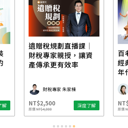
遺贈稅規劃直播課│
裝
百
財稅專家親授，讓資
的
經
產傳承更有效率
年
財稅專家 朱家棟
NT$2,500
NT$
了解
深度了解
原價
NT$4,888
原價
N