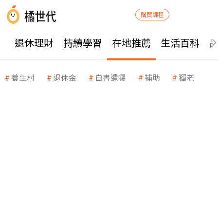
購買課程
退休理財
持續學習
在地推薦
生活百科
養生村
退休金
自書遺囑
補助
獨老