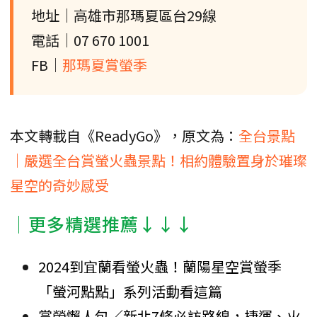
地址｜高雄市那瑪夏區台29線
電話｜07 670 1001
FB｜
那瑪夏賞螢季
本文轉載自《ReadyGo》，原文為：
全台景點
｜嚴選全台賞螢火蟲景點！相約體驗置身於璀璨
星空的奇妙感受
│更多精選推薦↓↓↓
2024到宜蘭看螢火蟲！蘭陽星空賞螢季
「螢河點點」系列活動看這篇
賞螢懶人包／新北7條必訪路線，捷運、火