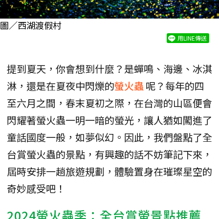
圖／西湖渡假村
用LINE傳送
提到夏天，你會想到什麼？是蟬鳴、海邊、冰淇
淋，還是在夏夜中閃爍的
螢火蟲
呢？每年的四
至六月之間，春末夏初之際，在台灣的山區便會
閃耀著螢火蟲一明一暗的螢光，讓人猶如闖進了
童話國度一般，如夢似幻。因此，我們盤點了全
台賞螢火蟲的景點，有興趣的話不妨筆記下來，
屆時安排一趟旅遊規劃，體驗置身在璀璨星空的
奇妙感受吧！
2024螢火蟲季：全台賞螢景點推薦