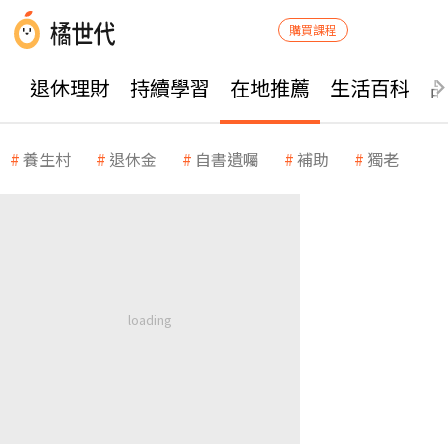
購買課程
退休理財
持續學習
在地推薦
生活百科
養生村
退休金
自書遺囑
補助
獨老