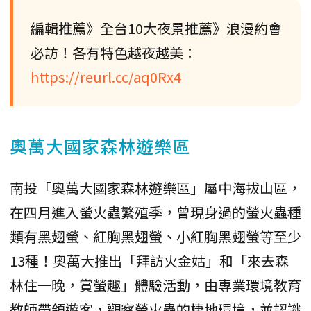
編輯推薦》全台10大夜景推薦》浪漫約會
必訪！各有特色越夜越美：
https://reurl.cc/aq0Rx4
奧萬大國家森林遊樂區
南投「奧萬大國家森林遊樂區」屬中海拔山區，
在四月進入螢火蟲繁殖季，曾現身過的螢火蟲種
類有黑翅螢、紅胸黑翅螢、小紅胸黑翅螢等至少
13種！奧萬大推出「拜訪火金姑」和「來去森
林住一晚，賞螢趣」體驗活動，由專業環境教育
教師帶領遊客，觀察螢火蟲的棲地環境，並認識