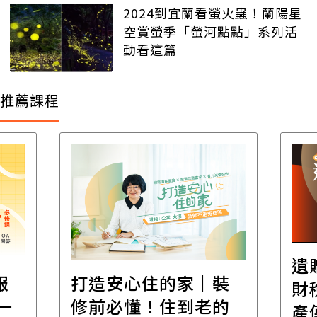
2024到宜蘭看螢火蟲！蘭陽星
空賞螢季「螢河點點」系列活
動看這篇
推薦課程
遺
報
打造安心住的家｜裝
財
一
修前必懂！住到老的
產