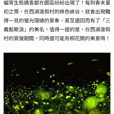
蝠等生態嬌客都在園區紛紛出現了！每到春末夏
初之際，在西湖渡假村的綠色峽谷，就會出現難
得一見的螢光環繞的景象，甚至還因而有了「三
義藍眼淚」的美名。值得一提的是，在西湖渡假
村的賞螢期間，同時還可能有桐花開的美景唷！