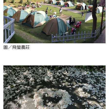
圖／飛螢農莊