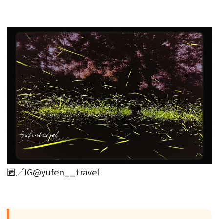
圖／IG@yufen__travel