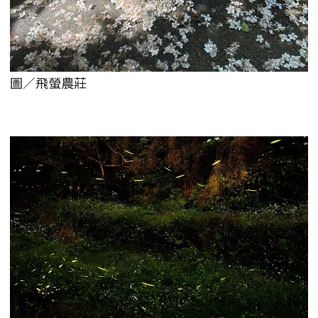
圖／飛螢農莊