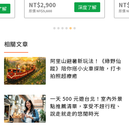
NT$2,900
NT$
深度了解
了解
原價
NT$5,600
原價
N
相關文章
阿里山避暑新玩法！《綠野仙
蹤》陪你搭小火車探險，打卡
拍照超療癒
一天 500 元遊台北！室內外景
點推薦清單，享受不趕行程、
說走就走的悠閒時光