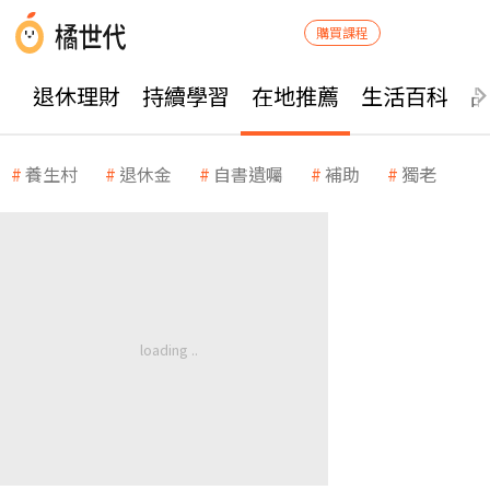
購買課程
退休理財
持續學習
在地推薦
生活百科
養生村
退休金
自書遺囑
補助
獨老