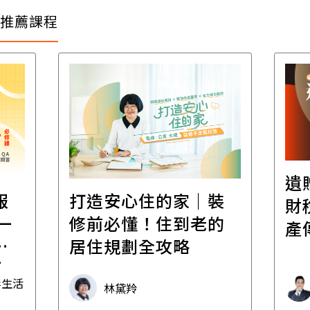
推薦課程
遺
報
打造安心住的家｜裝
財
一
修前必懂！住到老的
產
一
居住規劃全攻略
先
毒生活
林黛羚