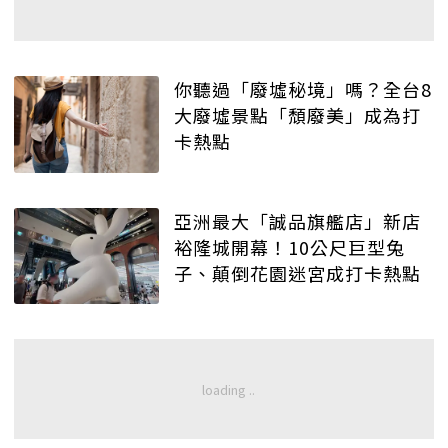
你聽過「廢墟秘境」嗎？全台8
大廢墟景點「頹廢美」成為打
卡熱點
亞洲最大「誠品旗艦店」新店
裕隆城開幕！10公尺巨型兔
子、顛倒花園迷宮成打卡熱點