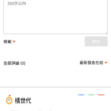
規範
發布
最新發表在前
全部評論 (
)
0