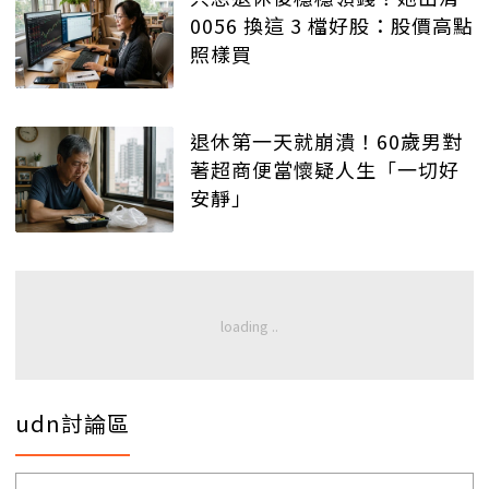
0056 換這 3 檔好股：股價高點
照樣買
退休第一天就崩潰！60歲男對
著超商便當懷疑人生「一切好
安靜」
udn討論區