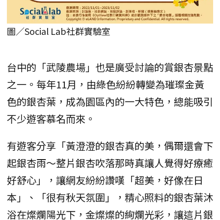
圖／Social Lab社群實驗室
台中的「武陵農場」也是廣受討論的賞銀杏景點
之一。每年11月，由綠色紛紛轉變為璀璨金黃
色的銀杏葉，成為園區內的一大特色，總能吸引
不少遊客慕名而來。
有遊客分享「黃澄澄的銀杏真的美，偶爾還會下
起銀杏雨～整片銀杏吹落那時真讓人覺得好療癒
好舒心」，讓網友紛紛讚嘆「超美，好像在日
本」、「很有秋天氛圍」，精心照料的銀杏葉沐
浴在燦爛陽光下，金燦燦的絢爛光彩，讓這片銀