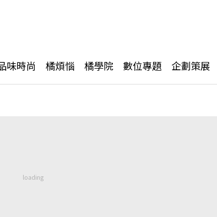
品味時尚
橘煩惱
橘學院
數位專題
企劃策展