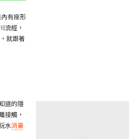
境內有座形
川流經，
，就跟著
知道的隱
離接觸，
玩水
消暑