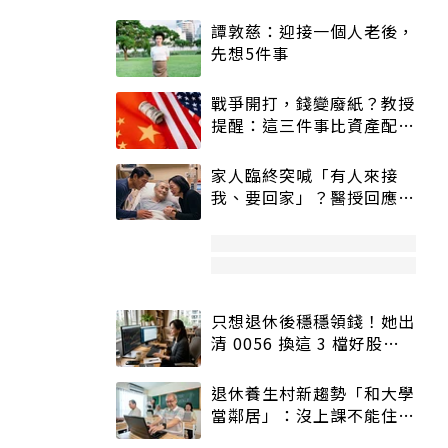
譚敦慈：迎接一個人老後，
先想5件事
戰爭開打，錢變廢紙？教授
提醒：這三件事比資產配置
更重要！
家人臨終突喊「有人來接
我、要回家」？醫授回應方
式快學：避免抱憾終生
只想退休後穩穩領錢！她出
清 0056 換這 3 檔好股：
股價高點照樣買
退休養生村新趨勢「和大學
當鄰居」：沒上課不能住、
宿舍變養老房