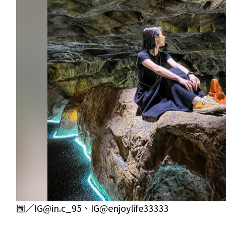
圖／IG@in.c_95、IG@enjoylife33333