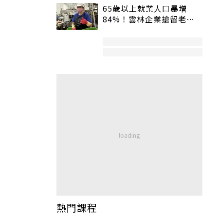
65歲以上就業人口暴增
84%！雲林企業搶留老員
工：穩定性高、經驗豐富
熱門課程