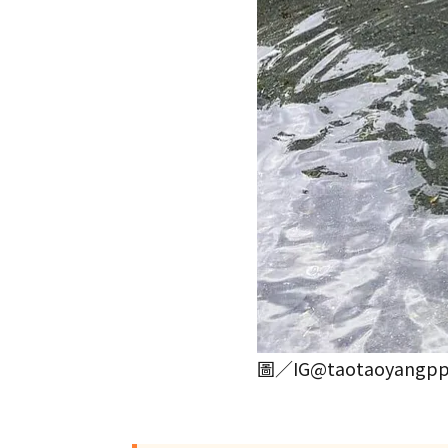
圖／IG@taotaoyangp