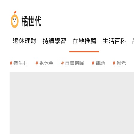
退休理財
持續學習
在地推薦
生活百科
養生村
退休金
自書遺囑
補助
獨老