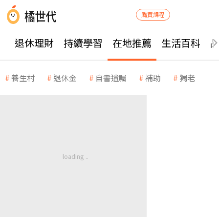
購買課程
退休理財
持續學習
在地推薦
生活百科
養生村
退休金
自書遺囑
補助
獨老