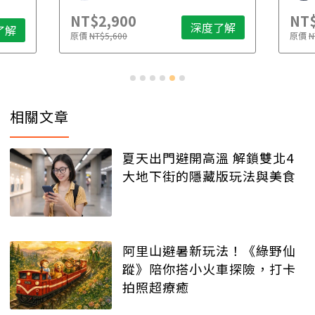
NT$2,900
NT$
深度了解
了解
原價
NT$5,600
原價
N
相關文章
夏天出門避開高溫 解鎖雙北4
大地下街的隱藏版玩法與美食
阿里山避暑新玩法！《綠野仙
蹤》陪你搭小火車探險，打卡
拍照超療癒