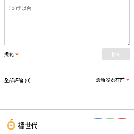
規範
發布
最新發表在前
全部評論 (
)
0