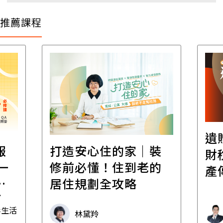
推薦課程
遺
報
打造安心住的家｜裝
財
一
修前必懂！住到老的
產
一
居住規劃全攻略
先
毒生活
林黛羚