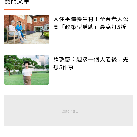
熱門文章
入住平價養生村！全台老人公
寓「政策型補助」最高打5折
譚敦慈：迎接一個人老後，先
想5件事