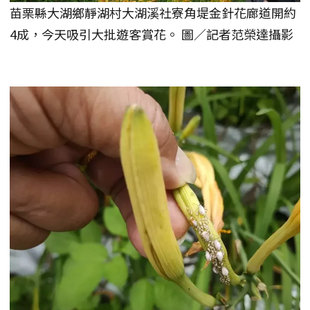
苗栗縣大湖鄉靜湖村大湖溪社寮角堤金針花廊道開約
4成，今天吸引大批遊客賞花。 圖／記者范榮達攝影