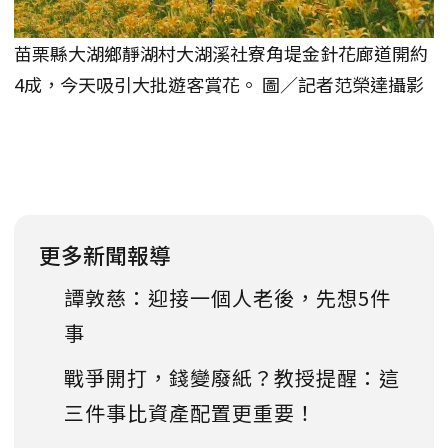
苗栗縣大湖鄉靜湖村大湖溪社寮角堤金針花廊道開約
4成，今天吸引大批遊客賞花。 圖／記者范榮達攝影
更多新聞報導
譚敦慈：迎接一個人老後，先想5件
事
戰爭開打，錢變廢紙？教授提醒：這
三件事比資產配置更重要！