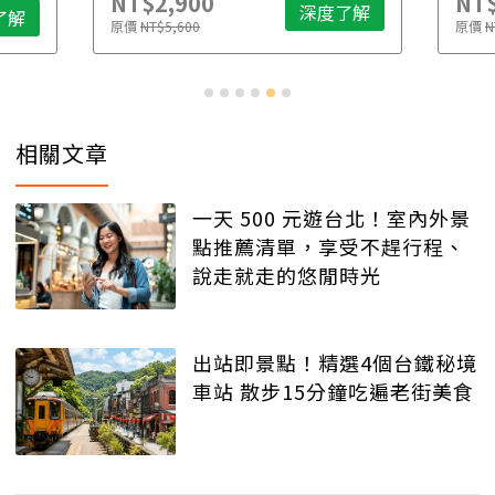
NT$2,900
NT$
深度了解
了解
原價
NT$5,600
原價
N
相關文章
一天 500 元遊台北！室內外景
點推薦清單，享受不趕行程、
說走就走的悠閒時光
出站即景點！精選4個台鐵秘境
車站 散步15分鐘吃遍老街美食