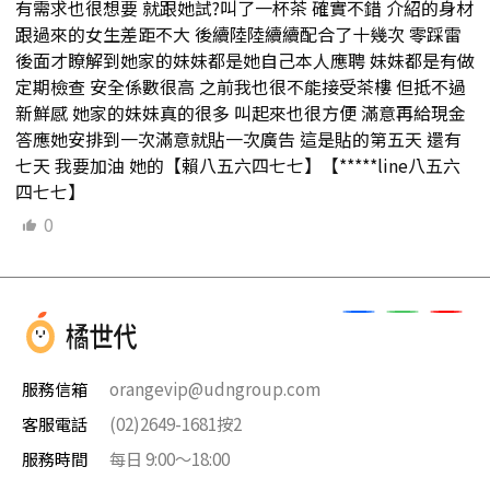
有需求也很想要 就跟她試?叫了一杯茶 確實不錯 介紹的身材
跟過來的女生差距不大 後續陸陸續續配合了十幾次 零踩雷
後面才瞭解到她家的妹妹都是她自己本人應聘 妹妹都是有做
定期檢查 安全係數很高 之前我也很不能接受茶樓 但抵不過
新鮮感 她家的妹妹真的很多 叫起來也很方便 滿意再給現金
答應她安排到一次滿意就貼一次廣告 這是貼的第五天 還有
七天 我要加油 她的【賴八五六四七七】【*****line八五六
四七七】
0
服務信箱
orangevip@udngroup.com
客服電話
(02)2649-1681按2
服務時間
每日 9:00～18:00