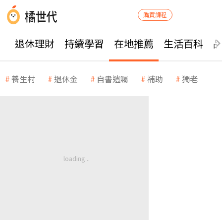
購買課程
退休理財
持續學習
在地推薦
生活百科
養生村
退休金
自書遺囑
補助
獨老