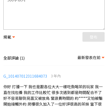
規範
發布
最新發表在前
全部評論 (
)
1
G_101407012311684073
3 年內
你好 打擾一下 我也是跟各位大大一樣吃魚喝茶的玩家 我一
直在找包養 我的工作比較忙 很多次遇到都是時間配合不了
好不容易聊到見面又被放鳥 蠻浪費時間的 約*****又怕被騙
開始接觸外約 爬樓很久加入了一位好評很高的茶妹 當下很