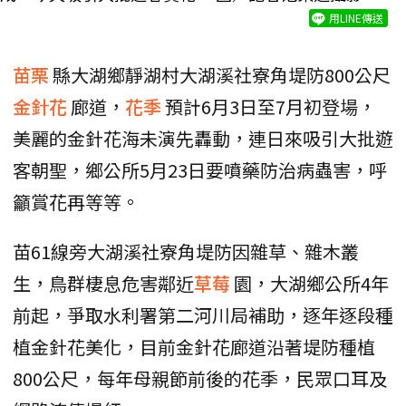
用LINE傳送
苗栗
縣大湖鄉靜湖村大湖溪社寮角堤防800公尺
金針花
廊道，
花季
預計6月3日至7月初登場，
美麗的金針花海未演先轟動，連日來吸引大批遊
客朝聖，鄉公所5月23日要噴藥防治病蟲害，呼
籲賞花再等等。
苗61線旁大湖溪社寮角堤防因雜草、雜木叢
生，鳥群棲息危害鄰近
草莓
園，大湖鄉公所4年
前起，爭取水利署第二河川局補助，逐年逐段種
植金針花美化，目前金針花廊道沿著堤防種植
800公尺，每年母親節前後的花季，民眾口耳及