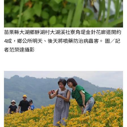
苗栗縣大湖鄉靜湖村大湖溪社寮角堤金針花廊道開約
4成，鄉公所明天、後天將噴藥防治病蟲害。 圖／記
者范榮達攝影