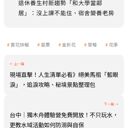
退休養生村新趨勢「和大學當鄰
居」：沒上課不能住、宿舍變養老房
賞花快報
苗栗
金針花
草莓
花季
現場直擊！人生清單必看》絕美馬祖「藍眼
淚」，追淚攻略、秘境景點整理包
台中│獨木舟體驗營免費開放！不只玩水，
更教水域活動如何防溺與自保