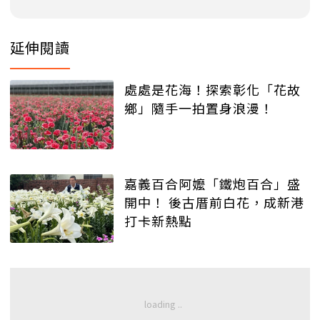
延伸閱讀
處處是花海！探索彰化「花故
鄉」隨手一拍置身浪漫！
嘉義百合阿嬤「鐵炮百合」盛
開中！ 後古厝前白花，成新港
打卡新熱點