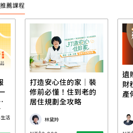
推薦課程
遺
報
打造安心住的家｜裝
財
一
修前必懂！住到老的
產
一
居住規劃全攻略
先
毒生活
林黛羚