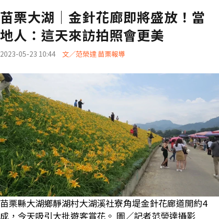
苗栗大湖│金針花廊即將盛放！當
地人：這天來訪拍照會更美
2023-05-23 10:44
文／范榮達 苗栗報導
苗栗縣大湖鄉靜湖村大湖溪社寮角堤金針花廊道開約4
成，今天吸引大批遊客賞花。 圖／記者范榮達攝影