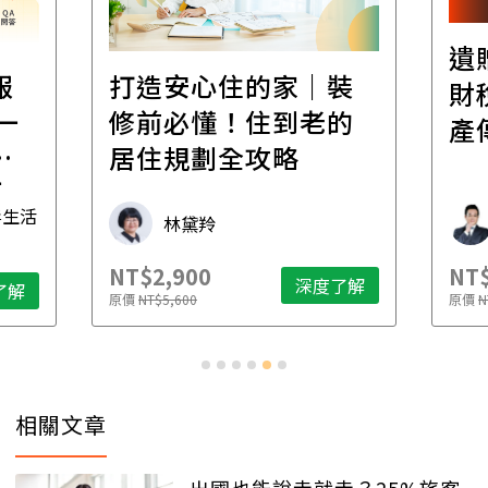
遺
報
打造安心住的家｜裝
財
一
修前必懂！住到老的
產
一
居住規劃全攻略
先
毒生活
林黛羚
NT$2,900
NT$
深度了解
了解
原價
NT$5,600
原價
N
相關文章
出國也能說走就走？25%旅客