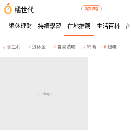
購買課程
退休理財
持續學習
在地推薦
生活百科
養生村
退休金
自書遺囑
補助
獨老