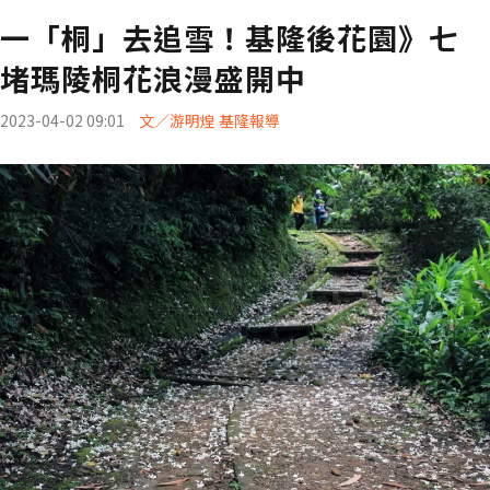
一「桐」去追雪！基隆後花園》七
堵瑪陵桐花浪漫盛開中
2023-04-02 09:01
文／游明煌 基隆報導