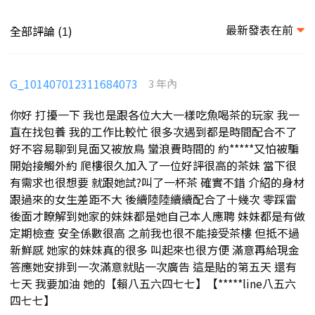
最新發表在前
全部評論 (
)
1
G_101407012311684073
3 年內
你好 打擾一下 我也是跟各位大大一樣吃魚喝茶的玩家 我一
直在找包養 我的工作比較忙 很多次遇到都是時間配合不了
好不容易聊到見面又被放鳥 蠻浪費時間的 約*****又怕被騙
開始接觸外約 爬樓很久加入了一位好評很高的茶妹 當下很
有需求也很想要 就跟她試?叫了一杯茶 確實不錯 介紹的身材
跟過來的女生差距不大 後續陸陸續續配合了十幾次 零踩雷
後面才瞭解到她家的妹妹都是她自己本人應聘 妹妹都是有做
定期檢查 安全係數很高 之前我也很不能接受茶樓 但抵不過
新鮮感 她家的妹妹真的很多 叫起來也很方便 滿意再給現金
答應她安排到一次滿意就貼一次廣告 這是貼的第五天 還有
七天 我要加油 她的【賴八五六四七七】【*****line八五六
四七七】