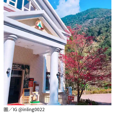
圖／IG @inling0022