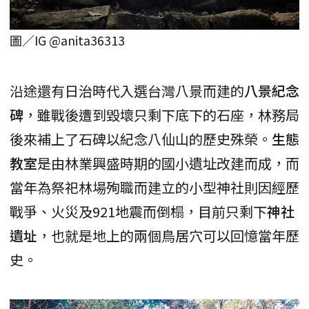
圖／IG @anita36313
沿途還有日治時代入選台灣八景而建的
八景紀念
碑
，雖戰後遭到毀壞只剩下底下的石座，林務局
後來補上了石碑以紀念八仙山的歷史殊榮。
生態
教室
是由林業興盛時期的國小遺址改建而成，而
當年為祭祀林場殉職而建立的小型神社則因經歷
戰爭、火災及921地震而倒榻，目前只剩下
神社
遺址
，也就是地上的兩個鳥居穴可以回憶當年歷
史。