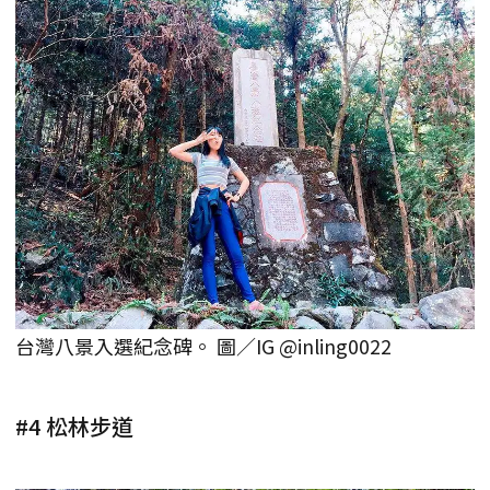
台灣八景入選紀念碑。 圖／IG @inling0022
#4 松林步道