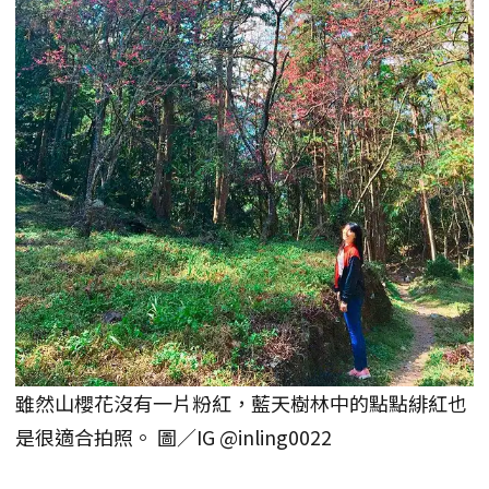
雖然山櫻花沒有一片粉紅，藍天樹林中的點點緋紅也
是很適合拍照。 圖／IG @inling0022