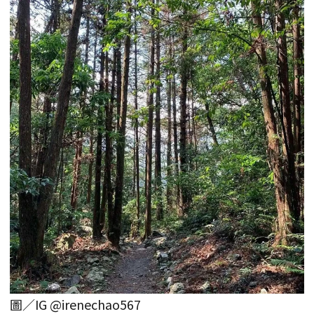
圖／IG @irenechao567