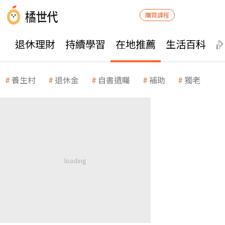
購買課程
退休理財
持續學習
在地推薦
生活百科
養生村
退休金
自書遺囑
補助
獨老