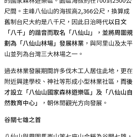
的國家森林遊樂區。園區海拔約在700到2500公
尺間。主峰八仙山的海拔高2,366公尺，換算成
舊制台尺大約是八千尺，因此日治時代
以日文
「八千」的諧音而取名「八仙山」，並將周圍規
劃為「八仙山林場」發展林業
，與阿里山及太平
山並列為台灣三大林場之一。
過去林業發展期間許多伐木工人居住此地，更在
附近興建學校、神社等形成小型林業社區，
而後
才設立「八仙山國家森林遊樂區」及「八仙山自
然教育中心」
，朝休閒觀光方向發展。
谷關七雄之首
八仙山與周圍馬崙山等七座山合稱為谷關七雄，