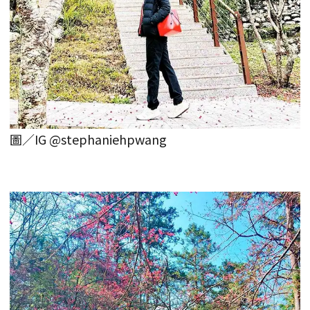
圖／IG @stephaniehpwang