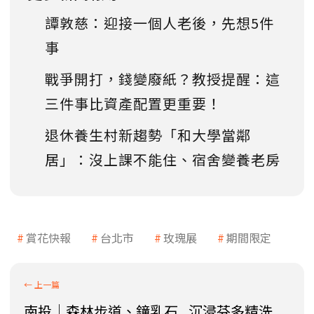
譚敦慈：迎接一個人老後，先想5件
事
戰爭開打，錢變廢紙？教授提醒：這
三件事比資產配置更重要！
退休養生村新趨勢「和大學當鄰
居」：沒上課不能住、宿舍變養老房
賞花快報
台北市
玫瑰展
期間限定
南投│森林步道、鐘乳石...沉浸芬多精洗