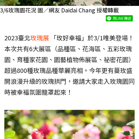
3/6玫瑰園花況 圖／網友 Daidai Chang 授權轉載
用LINE傳送
2023臺北
玫瑰展
「玫好幸福」於3/1唯美登場！
本次共有6大展區（品種區、花海區、五彩玫瑰
園、育種家花園、園藝植物佈展區、祕密花園）
超過800種玫瑰品種華麗亮相。今年更有蔓玫盛
開浪漫升級的玫瑰拱門，邀請大家走入玫瑰園同
時被幸福氛圍籠罩起來！