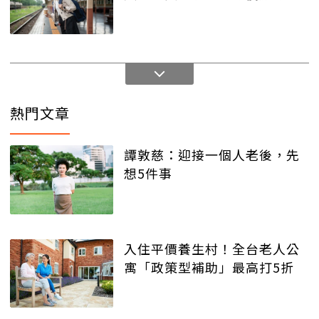
熱門文章
譚敦慈：迎接一個人老後，先
想5件事
入住平價養生村！全台老人公
寓「政策型補助」最高打5折