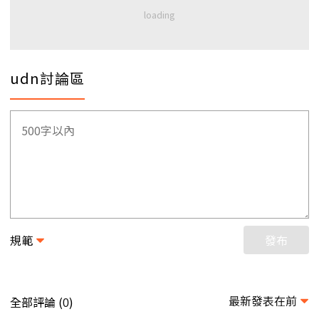
udn討論區
規範
發布
最新發表在前
全部評論 (
)
0