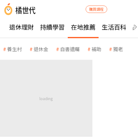
購買課程
退休理財
持續學習
在地推薦
生活百科
養生村
退休金
自書遺囑
補助
獨老