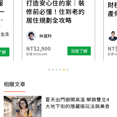
報
打造安心住的家｜裝
財
一
修前必懂！住到老的
產
一
居住規劃全攻略
先
毒生活
林黛羚
NT$2,900
NT$
深度了解
了解
原價
NT$5,600
原價
N
相關文章
夏天出門避開高溫 解鎖雙北4
大地下街的隱藏版玩法與美食