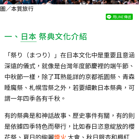
圖／本質旅行
用LINE傳送
一、
日本
祭典文化介紹
「祭り（まつり）」在日本文化中是重要且意涵
深遠的儀式，就像是台灣年度節慶裡的端午節、
中秋節一樣，除了耳熟能詳的京都祇園祭、青森
睡魔祭、札幌雪祭之外，若要細數日本祭典，可
謂一年四季各有千秋。
有的祭典是和神話故事、歷史事件有關，有的則
是依據四季特色而舉行，比如春日恣意綻放的櫻
花祭、夏日的絢麗
煙火
大會、秋日銀杏和楓紅