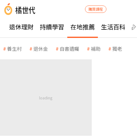
購買課程
退休理財
持續學習
在地推薦
生活百科
養生村
退休金
自書遺囑
補助
獨老