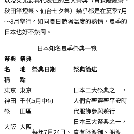
以及東北最具代表性的三大祭典（青森睡魔祭、
秋田竿燈祭、仙台七夕祭）幾乎都是在夏季7月
～8月舉行。如同夏日艷陽溫度的熱情，夏季的
日本也好不熱鬧。
日本知名夏季祭典一覽
祭典
祭典
名
地
祭典日期
祭典簡述
稱
點
東京
東京
日本三大祭典之一，
神田
千代
5月中旬
人們會著穿著平安時
祭
田區
代服飾參與遊行
日本三大祭典之一，
大阪
大阪
每年7月24日、
會有陸渡御、船渡