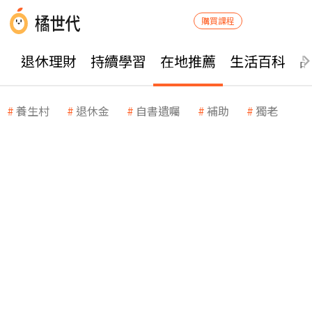
購買課程
退休理財
持續學習
在地推薦
生活百科
養生村
退休金
自書遺囑
補助
獨老