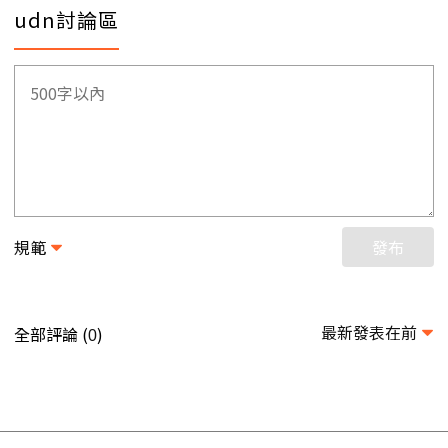
udn討論區
規範
發布
最新發表在前
全部評論 (
)
0