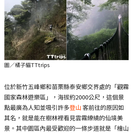
圖／橘子貓TTtrips
位於新竹五峰鄉和苗栗縣泰安鄉交界處的「觀霧
國家森林遊樂區」，海拔約2000公尺，這個景
點最廣為人知並吸引許多
登山
客前往的原因如
其名，就是能在樹林裡看見雲霧繚繞的仙境美
景。其中園區內最受歡迎的一條步道就是「檜山