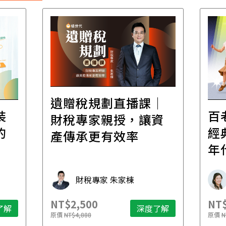
遺贈稅規劃直播課│
裝
百
財稅專家親授，讓資
的
經
產傳承更有效率
年
財稅專家 朱家棟
NT$2,500
NT$
了解
深度了解
原價
NT$4,888
原價
N