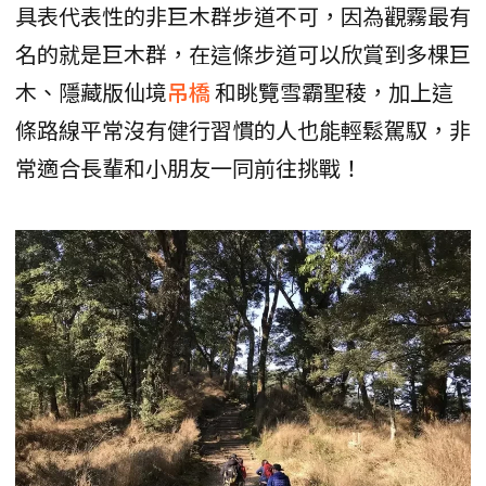
具表代表性的非巨木群步道不可，因為觀霧最有
名的就是巨木群，在這條步道可以欣賞到多棵巨
木、隱藏版仙境
吊橋
和眺覽雪霸聖稜，加上這
條路線平常沒有健行習慣的人也能輕鬆駕馭，非
常適合長輩和小朋友一同前往挑戰！