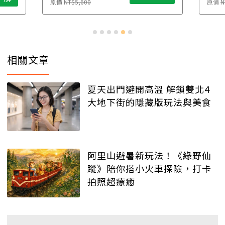
原價
NT$5,600
原價
N
相關文章
夏天出門避開高溫 解鎖雙北4
大地下街的隱藏版玩法與美食
阿里山避暑新玩法！《綠野仙
蹤》陪你搭小火車探險，打卡
拍照超療癒