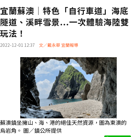
宜蘭蘇澳│特色「自行車道」海底
隧道、溪畔雪景...一次體驗海陸雙
玩法！
2022-12-01 12:37
文／戴永華 宜蘭報導
蘇澳鎮坐擁山、海、港的絕佳天然資源，圖為東澳的
烏岩角。 圖／鎮公所提供