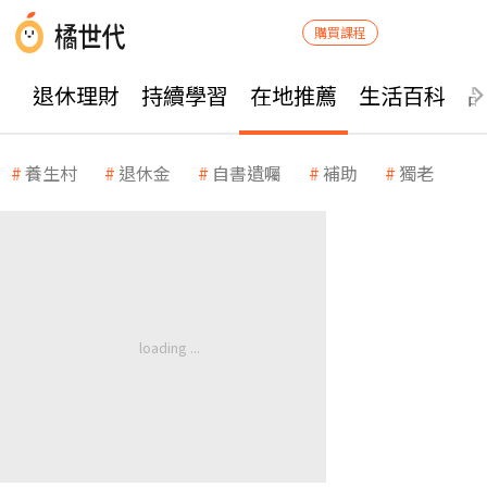
購買課程
退休理財
持續學習
在地推薦
生活百科
養生村
退休金
自書遺囑
補助
獨老