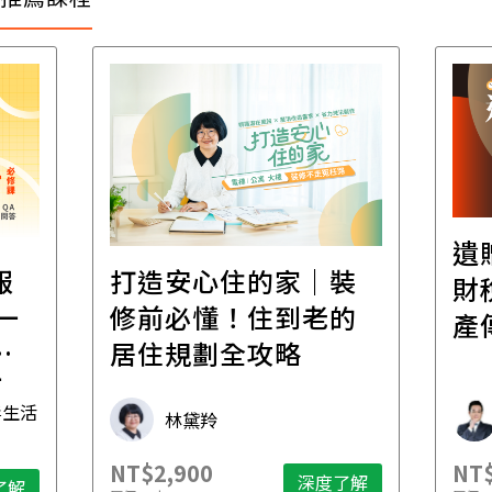
遺
報
打造安心住的家｜裝
財
一
修前必懂！住到老的
產
一
居住規劃全攻略
先
毒生活
林黛羚
NT$2,900
NT$
深度了解
了解