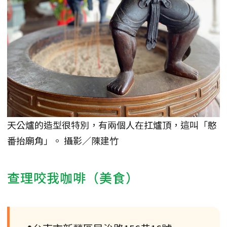
天公爐的造型很特別，有兩個人在扛爐頂，這叫「憨
番抬廟角」。 攝影／陳建竹
查理咬我咖啡（美食）