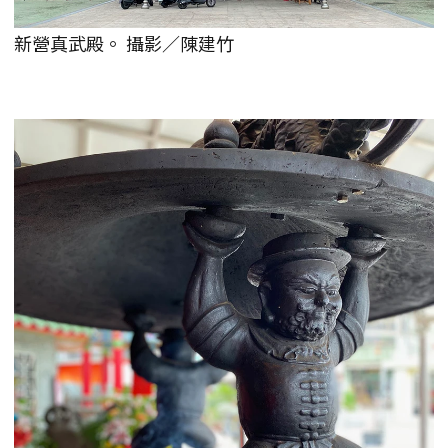
新營真武殿。 攝影／陳建竹