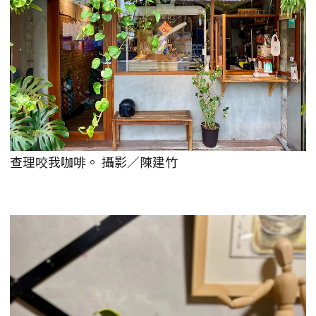
查理咬我咖啡。 攝影／陳建竹