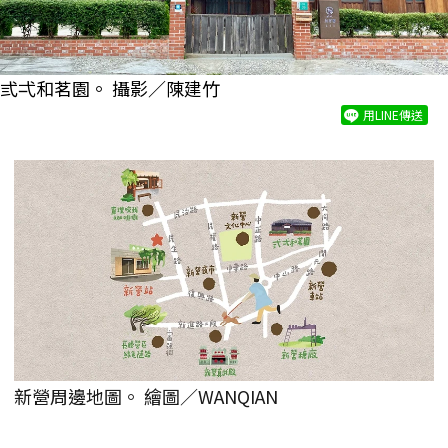
弎弌和茗園。 攝影／陳建竹
用LINE傳送
新營周邊地圖。 繪圖／WANQIAN