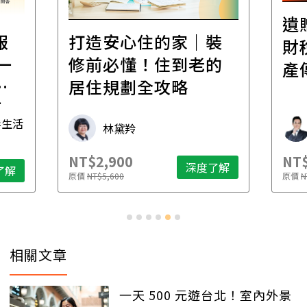
遺
報
打造安心住的家｜裝
財
一
修前必懂！住到老的
產
一
居住規劃全攻略
先
毒生活
林黛羚
NT$2,900
NT$
深度了解
了解
原價
NT$5,600
原價
N
相關文章
一天 500 元遊台北！室內外景