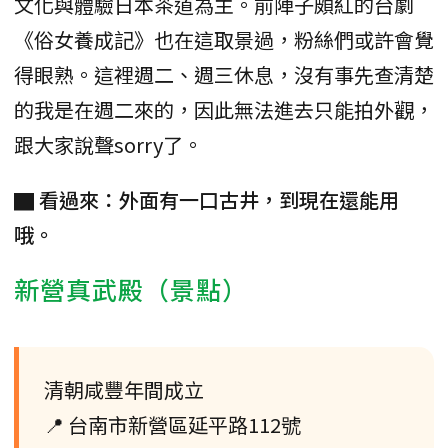
文化與體驗日本茶道為主。前陣子頗紅的台劇
《俗女養成記》也在這取景過，粉絲們或許會覺
得眼熟。這裡週二、週三休息，沒有事先查清楚
的我是在週二來的，因此無法進去只能拍外觀，
跟大家說聲sorry了。
▇ 看過來：外面有一口古井，到現在還能用
哦。
新營真武殿（景點）
清朝咸豐年間成立
📍 台南市新營區延平路112號