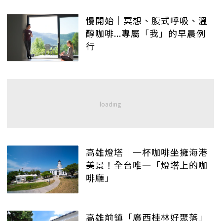
慢開始│冥想、腹式呼吸、溫
醇咖啡...專屬「我」的早晨例
行
高雄燈塔│一杯咖啡坐擁海港
美景！全台唯一「燈塔上的咖
啡廳」
高雄前鎮「廣西桂林好聚落」