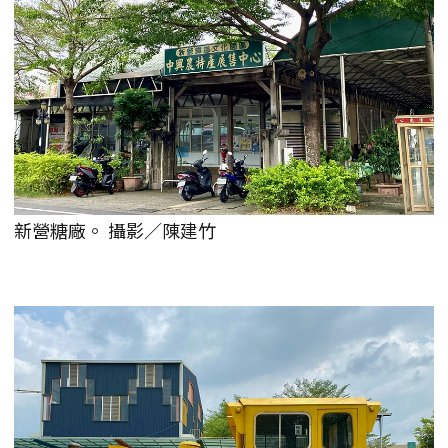
新營糖廠。 攝影／陳建竹