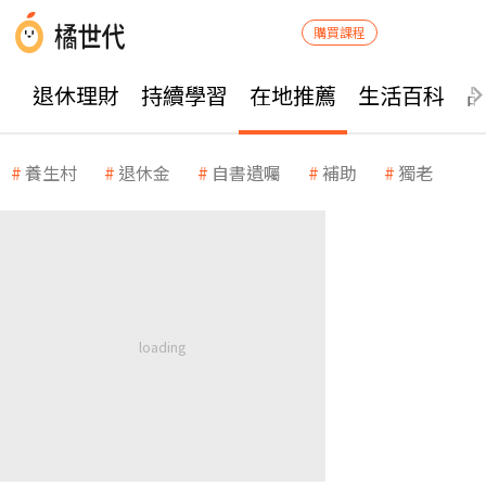
購買課程
退休理財
持續學習
在地推薦
生活百科
養生村
退休金
自書遺囑
補助
獨老