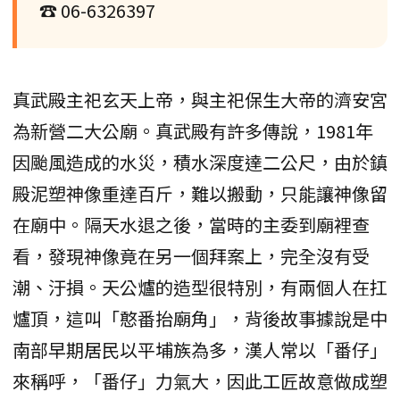
☎ 06-6326397
真武殿主祀玄天上帝，與主祀保生大帝的濟安宮
為新營二大公廟。真武殿有許多傳說，1981年
因颱風造成的水災，積水深度達二公尺，由於鎮
殿泥塑神像重達百斤，難以搬動，只能讓神像留
在廟中。隔天水退之後，當時的主委到廟裡查
看，發現神像竟在另一個拜案上，完全沒有受
潮、汙損。天公爐的造型很特別，有兩個人在扛
爐頂，這叫「憨番抬廟角」，背後故事據說是中
南部早期居民以平埔族為多，漢人常以「番仔」
來稱呼，「番仔」力氣大，因此工匠故意做成塑