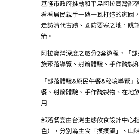
基隆市政府推動和平島阿拉寶灣部
看看居民親手一磚一瓦打造的家園
走訪清代古蹟、國防要塞之地，眺望
箭。
阿拉寶灣深度之旅分2套遊程，「部
族聚落導覽、射箭體驗、手作醃製和
「部落體驗&原民午餐&秘境導覽」
餐、射箭體驗、手作醃製物、在地飲
用
部落餐宴由台灣生態飲食設計中心指
色），分別為主食「摸摸飯」、山