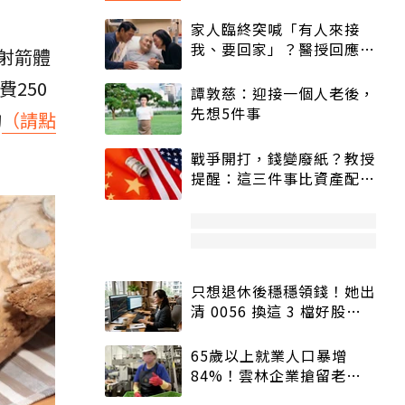
家人臨終突喊「有人來接
我、要回家」？醫授回應方
射箭體
式快學：避免抱憾終生
250
譚敦慈：迎接一個人老後，
先想5件事
詢
（請點
戰爭開打，錢變廢紙？教授
提醒：這三件事比資產配置
更重要！
只想退休後穩穩領錢！她出
清 0056 換這 3 檔好股：
股價高點照樣買
65歲以上就業人口暴增
84%！雲林企業搶留老員
工：穩定性高、經驗豐富