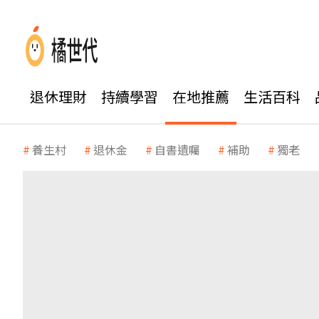
退休理財
持續學習
在地推薦
生活百科
養生村
退休金
自書遺囑
補助
獨老