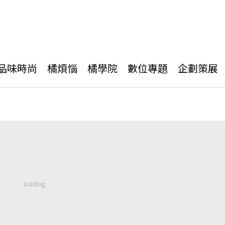
品味時尚
橘煩惱
橘學院
數位專題
企劃策展