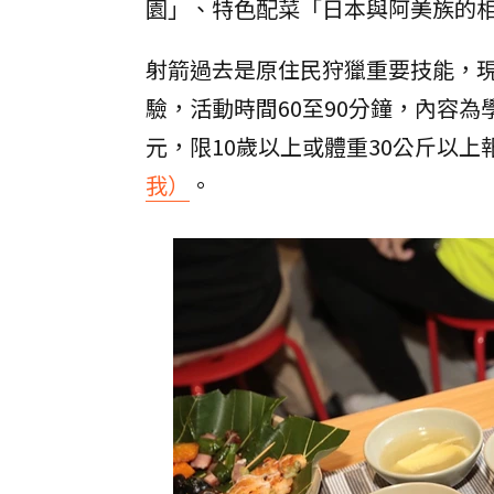
園」、特色配菜「日本與阿美族的
射箭過去是原住民狩獵重要技能，
驗，活動時間60至90分鐘，內容為
元，限10歲以上或體重30公斤以
我）
。