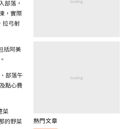
入部落，
凍，實際
，拉弓射
包括阿美
。
覽、部落午
及點心費
整菜
熱門文章
那的野菜