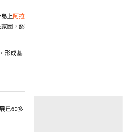
今島上
阿拉
民家園，認
，形成基
展已60多