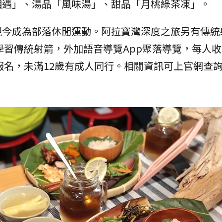
相遇」、湯品「風味湯」、甜品「月桃綠茶凍」。
現今成為部落休閒運動。阿拉寶灣深度之旅另有傳統
學習傳統射箭，外加語音導覽App聚落導覽，每人收費
上報名，未滿12歲有成人同行。相關資訊可上官網查