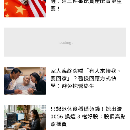
醒：這三件事比資產配置更重
要！
家人臨終突喊「有人來接我、
要回家」？醫授回應方式快
學：避免抱憾終生
只想退休後穩穩領錢！她出清
0056 換這 3 檔好股：股價高點
照樣買