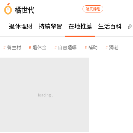
購買課程
退休理財
持續學習
在地推薦
生活百科
養生村
退休金
自書遺囑
補助
獨老