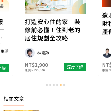
遺
報
打造安心住的家｜裝
財
一
修前必懂！住到老的
產
一
居住規劃全攻略
先
毒生活
林黛羚
NT$2,900
NT$
深度了解
了解
原價
NT$5,600
原價
N
相關文章