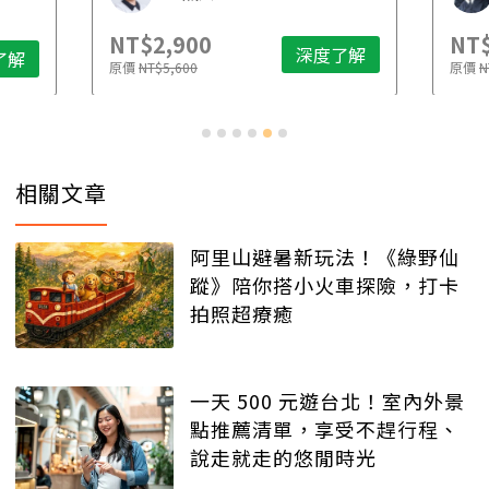
NT$2,900
NT$
深度了解
了解
原價
NT$5,600
原價
N
相關文章
阿里山避暑新玩法！《綠野仙
蹤》陪你搭小火車探險，打卡
拍照超療癒
一天 500 元遊台北！室內外景
點推薦清單，享受不趕行程、
說走就走的悠閒時光