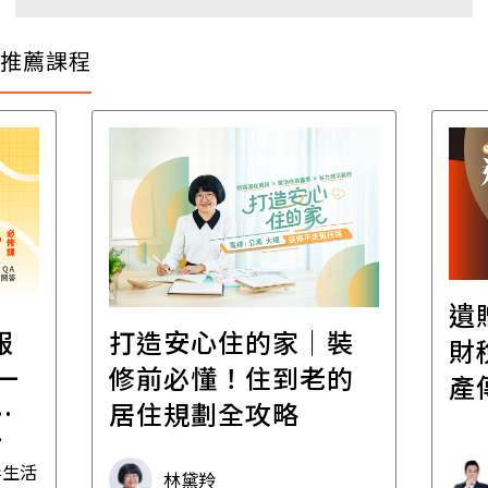
推薦課程
遺
報
打造安心住的家｜裝
財
一
修前必懂！住到老的
產
一
居住規劃全攻略
先
毒生活
林黛羚