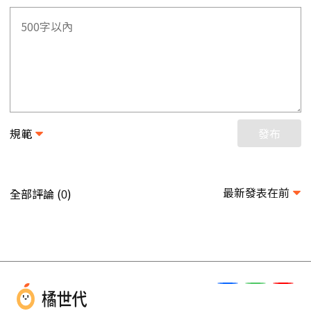
規範
發布
最新發表在前
全部評論 (
)
0