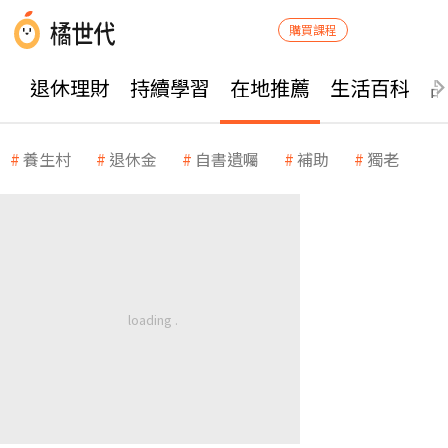
購買課程
退休理財
持續學習
在地推薦
生活百科
養生村
退休金
自書遺囑
補助
獨老