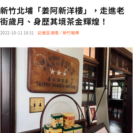
新竹北埔「姜阿新洋樓」，走進老
街歲月、身歷其境茶金輝煌！
2022-10-11 10:31
記者巫鴻瑋／新竹報導