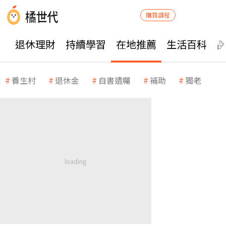
購買課程
退休理財
持續學習
在地推薦
生活百科
養生村
退休金
自書遺囑
補助
獨老