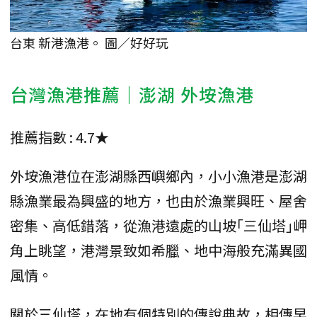
台東 新港漁港。 圖／好好玩
台灣漁港推薦｜澎湖 外垵漁港
推薦指數 : 4.7★
外垵漁港位在澎湖縣西嶼鄉內，小小漁港是澎湖
縣漁業最為興盛的地方，也由於漁業興旺、屋舍
密集、高低錯落，從漁港遠處的山坡｢三仙塔｣岬
角上眺望，港灣景致如希臘、地中海般充滿異國
風情。
關於三仙塔，在地有個特別的傳說典故，相傳早