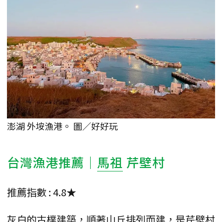
澎湖 外垵漁港。 圖／好好玩
台灣漁港推薦｜
馬祖
芹壁村
推薦指數 : 4.8★
灰白的古樸建築，順著山丘排列而建，是芹壁村