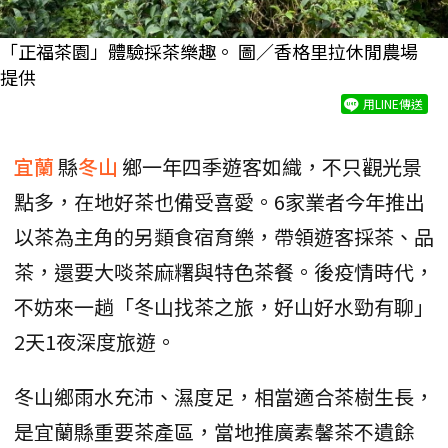
「正福茶園」體驗採茶樂趣。 圖／香格里拉休閒農場
提供
用LINE傳送
宜蘭
縣
冬山
鄉一年四季遊客如織，不只觀光景
點多，在地好茶也備受喜愛。6家業者今年推出
以茶為主角的另類食宿育樂，帶領遊客採茶、品
茶，還要大啖茶麻糬與特色茶餐。後疫情時代，
不妨來一趟「冬山找茶之旅，好山好水勁有聊」
2天1夜深度旅遊。
冬山鄉雨水充沛、濕度足，相當適合茶樹生長，
是宜蘭縣重要茶產區，當地推廣素馨茶不遺餘