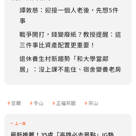
譚敦慈：迎接一個人老後，先想5件
事
戰爭開打，錢變廢紙？教授提醒：這
三件事比資產配置更重要！
退休養生村新趨勢「和大學當鄰
居」：沒上課不能住、宿舍變養老房
宜蘭
冬山
正福茶園
茶山
最新推薦！35處「高雄必去景點」IG熱