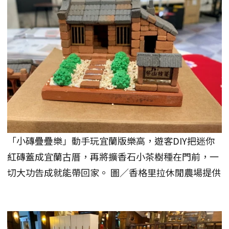
「小磚疊疊樂」動手玩宜蘭版樂高，遊客DIY把迷你
紅磚蓋成宜蘭古厝，再將擴香石小茶樹種在門前，一
切大功告成就能帶回家。 圖／香格里拉休閒農場提供