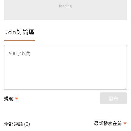
udn討論區
規範
發布
最新發表在前
全部評論 (
)
0