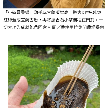
「小磚疊疊樂」動手玩宜蘭版樂高，遊客DIY把迷你
紅磚蓋成宜蘭古厝，再將擴香石小茶樹種在門前，一
切大功告成就能帶回家。 圖／香格里拉休閒農場提供