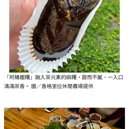
「阿桶嬤糬」融入茶元素的麻糬，甜而不膩、一入口
滿滿茶香。 圖／香格里拉休閒農場提供