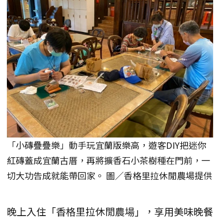
「小磚疊疊樂」動手玩宜蘭版樂高，遊客DIY把迷你
紅磚蓋成宜蘭古厝，再將擴香石小茶樹種在門前，一
切大功告成就能帶回家。 圖／香格里拉休閒農場提供
晚上入住「香格里拉休閒農場」，享用美味晚餐