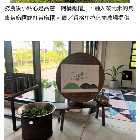
務農後小點心是品嘗「阿桶嬤糬」，融入茶元素的烏
龍茶麻糬或紅茶麻糬。 圖／香格里拉休閒農場提供