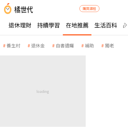
購買課程
退休理財
持續學習
在地推薦
生活百科
養生村
退休金
自書遺囑
補助
獨老