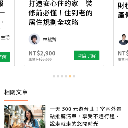
報
打造安心住的家｜裝
財
一
修前必懂！住到老的
產
一
居住規劃全攻略
先
毒生活
林黛羚
NT$2,900
NT$
深度了解
了解
原價
NT$5,600
原價
N
相關文章
一天 500 元遊台北！室內外景
點推薦清單，享受不趕行程、
說走就走的悠閒時光