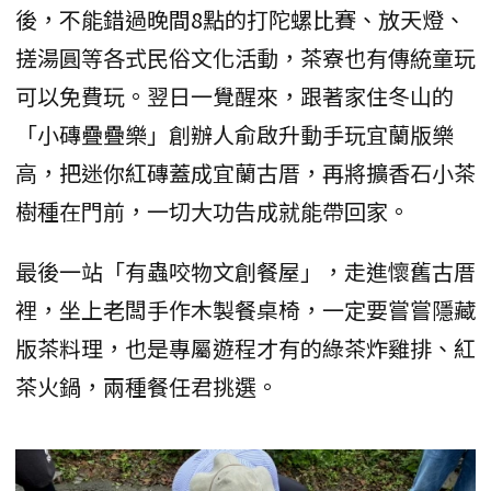
後，不能錯過晚間8點的打陀螺比賽、放天燈、
搓湯圓等各式民俗文化活動，茶寮也有傳統童玩
可以免費玩。翌日一覺醒來，跟著家住冬山的
「小磚疊疊樂」創辦人俞啟升動手玩宜蘭版樂
高，把迷你紅磚蓋成宜蘭古厝，再將擴香石小茶
樹種在門前，一切大功告成就能帶回家。
最後一站「有蟲咬物文創餐屋」，走進懷舊古厝
裡，坐上老闆手作木製餐桌椅，一定要嘗嘗隱藏
版茶料理，也是專屬遊程才有的綠茶炸雞排、紅
茶火鍋，兩種餐任君挑選。