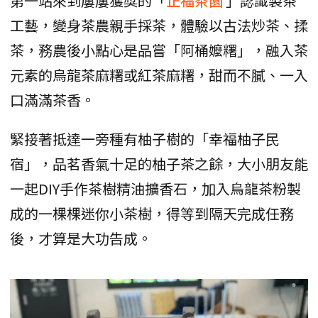
第一站來到屢屢獲獎的「
正福茶園
」認識製茶
工藝，變身茶農親手採茶，體驗以古法炒茶、揉
茶，務農後小點心是品嘗「阿桶嬤糬」，融入茶
元素的烏龍茶麻糬或紅茶麻糬，甜而不膩、一入
口滿滿茶香。
緊接著抵達一旁種有柚子樹的「幸福柚子民
宿」，品茗香氣十足的柚子茶之餘，大小朋友能
一起DIY手作茶樹精油擴香石，加入烏龍茶粉製
成的一棵棵迷你小茶樹，得等到隔天完成任務
後，才算是大功告成。