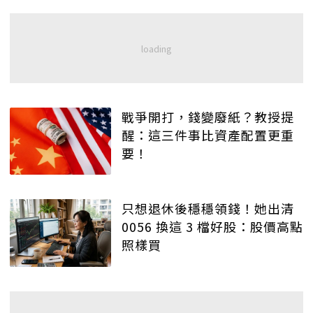
戰爭開打，錢變廢紙？教授提
醒：這三件事比資產配置更重
要！
只想退休後穩穩領錢！她出清
0056 換這 3 檔好股：股價高點
照樣買