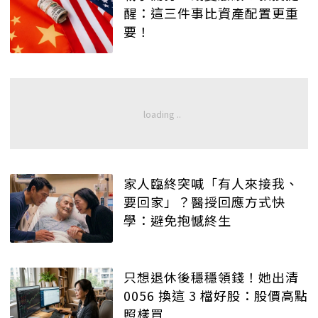
醒：這三件事比資產配置更重
要！
家人臨終突喊「有人來接我、
要回家」？醫授回應方式快
學：避免抱憾終生
只想退休後穩穩領錢！她出清
0056 換這 3 檔好股：股價高點
照樣買