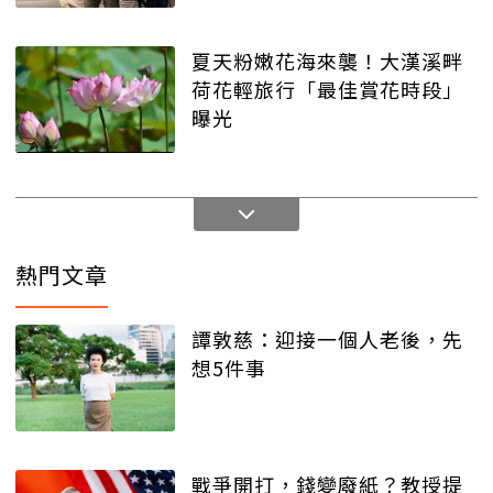
夏天粉嫩花海來襲！大漢溪畔
荷花輕旅行「最佳賞花時段」
曝光
熱門文章
譚敦慈：迎接一個人老後，先
想5件事
戰爭開打，錢變廢紙？教授提