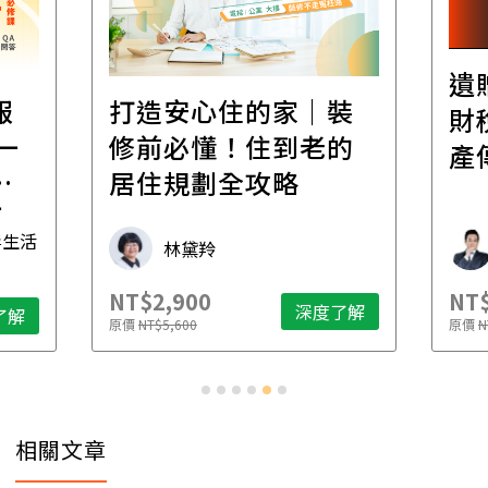
遺
報
打造安心住的家｜裝
財
一
修前必懂！住到老的
產
一
居住規劃全攻略
先
毒生活
林黛羚
NT$2,900
NT$
深度了解
了解
原價
NT$5,600
原價
N
相關文章