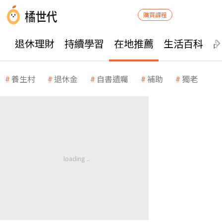
購買課程
退休理財
持續學習
在地推薦
生活百科
養生村
退休金
自書遺囑
補助
獨老