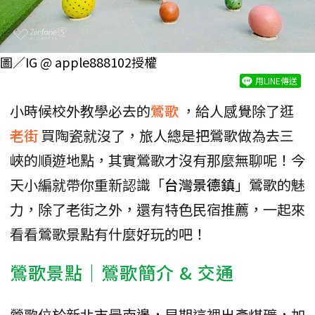
圖／IG @ apple888102授權
用LINE傳送
小時候校外教學必去的
鶯歌
，給人感覺除了逛
老街
買陶瓷就沒了，旅人總是把鶯歌做為去三
峽的順遊地點，其實鶯歌才沒有那麼無聊呢！今
天小編就帶你重新認識「
台灣景德鎮
」鶯歌的魅
力，除了老街之外，還有特色民宿推薦，一起來
看看鶯歌景點有什麼好玩的吧！
鶯歌景點｜鶯歌簡介 & 交通
鶯歌位於新北市最南邊，早期這裡出產煤礦，加