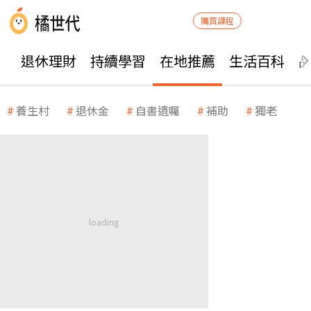
購買課程
退休理財
持續學習
在地推薦
生活百科
養生村
退休金
自書遺囑
補助
獨老