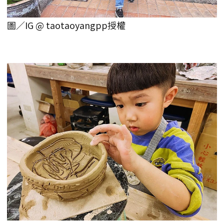
圖／IG @ taotaoyangpp授權