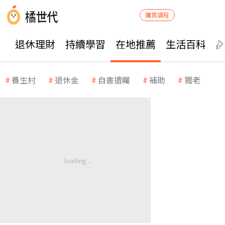
購買課程
退休理財
持續學習
在地推薦
生活百科
養生村
退休金
自書遺囑
補助
獨老