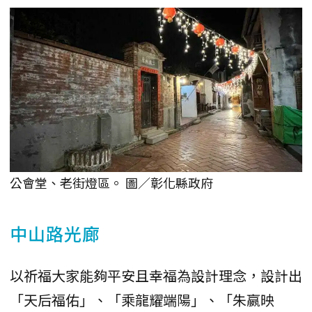
公會堂、老街燈區。 圖／彰化縣政府
中山路光廊
以祈福大家能夠平安且幸福為設計理念，設計出
「天后福佑」、「乘龍耀端陽」、「朱嬴映