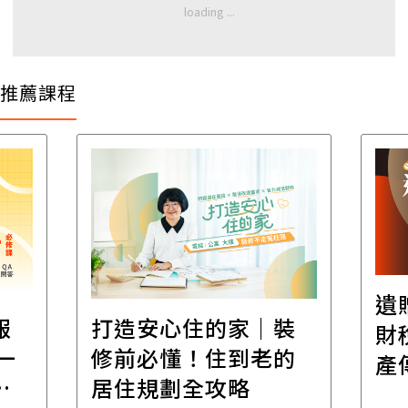
推薦課程
遺
報
打造安心住的家｜裝
財
一
修前必懂！住到老的
產
一
居住規劃全攻略