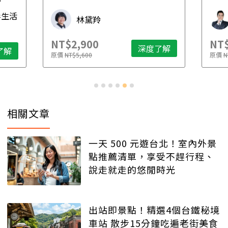
先
毒生活
林黛羚
NT$2,900
NT$
深度了解
了解
原價
NT$5,600
原價
N
相關文章
一天 500 元遊台北！室內外景
點推薦清單，享受不趕行程、
說走就走的悠閒時光
出站即景點！精選4個台鐵秘境
車站 散步15分鐘吃遍老街美食