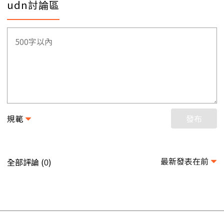
udn討論區
規範
發布
最新發表在前
全部評論 (
)
0