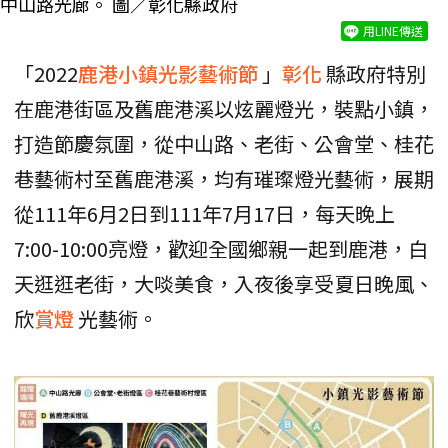
中山路光廊。 圖／彰化縣政府
用LINE傳送
「2022
鹿港小鎮光影藝術節
」
彰化
縣政府特別
在鹿港街區及舊鹿港溪以炫麗燈光，裝點小鎮，
打造節慶氛圍，從中山路、老街、公會堂、桂花
巷藝術村至舊鹿港溪，均有璀璨燈光藝術，展期
從111年6月2日到111年7月17日，每天晚上
7:00-10:00亮燈，歡迎全國鄉親一起到鹿港，白
天逛逛老街，大啖美食，入夜後享受夏日晚風、
欣
賞燈
光藝術。