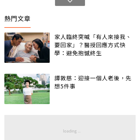
熱門文章
家人臨終突喊「有人來接我、
要回家」？醫授回應方式快
學：避免抱憾終生
譚敦慈：迎接一個人老後，先
想5件事