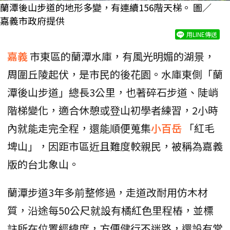
蘭潭後山步道的地形多變，有連續156階天梯。 圖／
嘉義市政府提供
用LINE傳送
嘉義
市東區的蘭潭水庫，有風光明媚的湖景，
周圍丘陵起伏，是市民的後花園。水庫東側「蘭
潭後山步道」總長3公里，也著碎石步道、陡峭
階梯變化，適合休憩或登山初學者練習，2小時
內就能走完全程，還能順便蒐集
小百岳
「紅毛
埤山」，因距市區近且難度較親民，被稱為嘉義
版的台北象山。
蘭潭步道3年多前整修過，走道改耐用仿木材
質，沿途每50公尺就設有橘紅色里程樁，並標
註所在位置經緯度，方便健行不迷路，還設有常