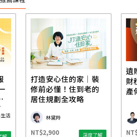
遺
報
打造安心住的家｜裝
財
一
修前必懂！住到老的
產
一
居住規劃全攻略
先
毒生活
林黛羚
NT$2,900
NT$
深度了解
了解