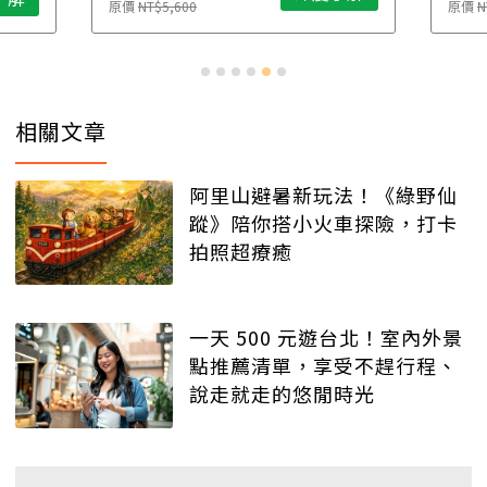
原價
NT$5,600
原價
N
相關文章
阿里山避暑新玩法！《綠野仙
蹤》陪你搭小火車探險，打卡
拍照超療癒
一天 500 元遊台北！室內外景
點推薦清單，享受不趕行程、
說走就走的悠閒時光