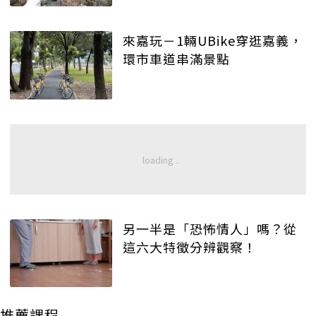
來嘉玩－1輛UBike穿逛嘉義，
環市車道串滿景點
另一半是「恐怖情人」嗎？從
這六大特徵分辨觀察！
推薦課程