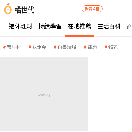
購買課程
退休理財
持續學習
在地推薦
生活百科
養生村
退休金
自書遺囑
補助
獨老