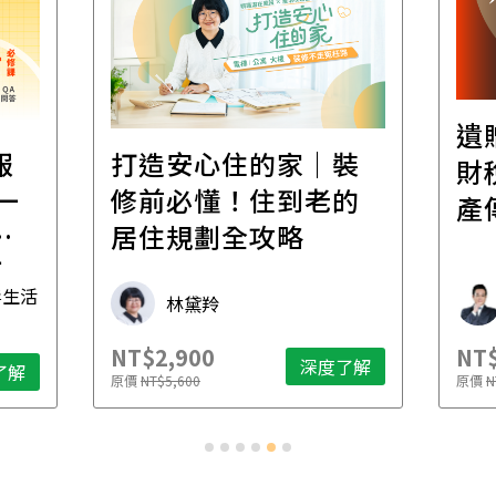
遺
報
打造安心住的家｜裝
財
一
修前必懂！住到老的
產
一
居住規劃全攻略
先
毒生活
林黛羚
NT$2,900
NT$
深度了解
了解
原價
NT$5,600
原價
N