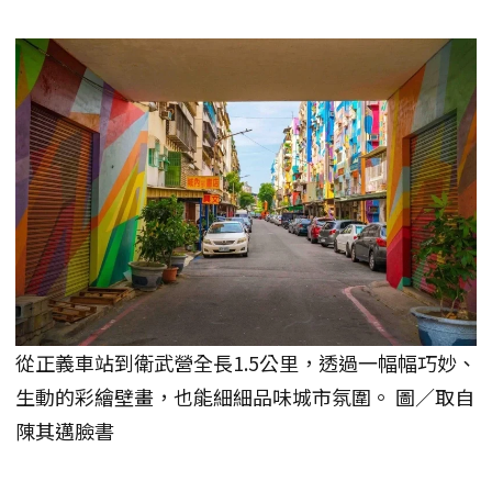
從正義車站到衛武營全長1.5公里，透過一幅幅巧妙、
生動的彩繪壁畫，也能細細品味城市氛圍。 圖／取自
陳其邁臉書