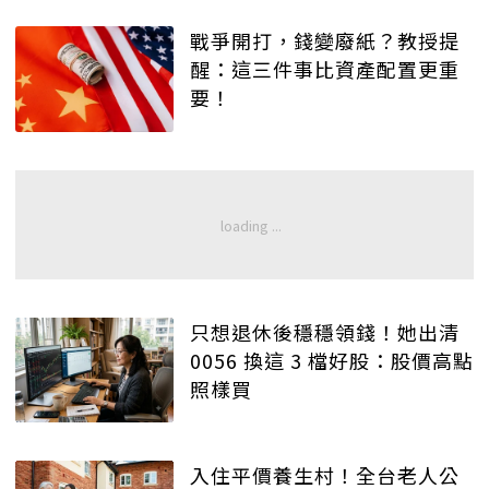
戰爭開打，錢變廢紙？教授提
醒：這三件事比資產配置更重
要！
只想退休後穩穩領錢！她出清
0056 換這 3 檔好股：股價高點
照樣買
入住平價養生村！全台老人公