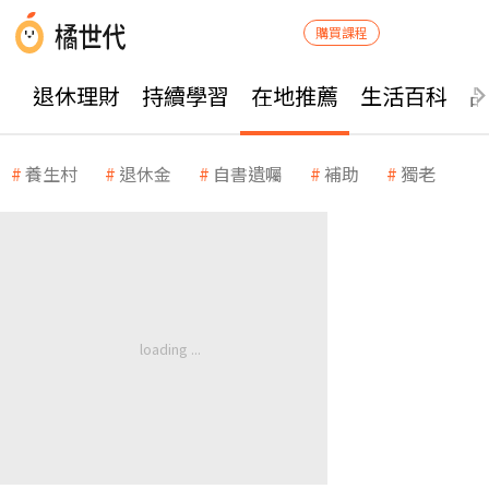
購買課程
退休理財
持續學習
在地推薦
生活百科
養生村
退休金
自書遺囑
補助
獨老