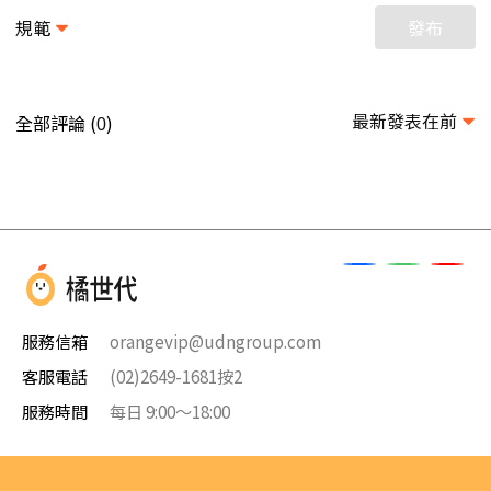
規範
發布
最新發表在前
全部評論 (
)
0
服務信箱
orangevip@udngroup.com
客服電話
(02)2649-1681按2
服務時間
每日 9:00～18:00