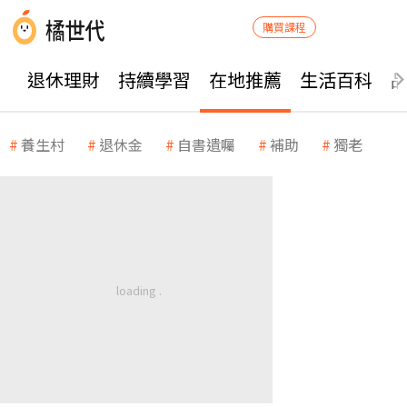
購買課程
退休理財
持續學習
在地推薦
生活百科
養生村
退休金
自書遺囑
補助
獨老