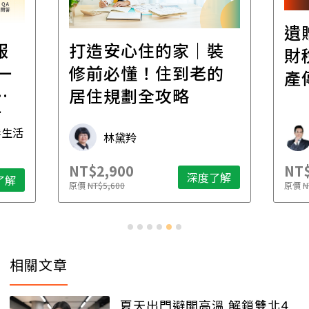
遺
報
打造安心住的家｜裝
財
一
修前必懂！住到老的
產
一
居住規劃全攻略
先
毒生活
林黛羚
NT$2,900
NT$
深度了解
了解
原價
NT$5,600
原價
N
相關文章
夏天出門避開高溫 解鎖雙北4