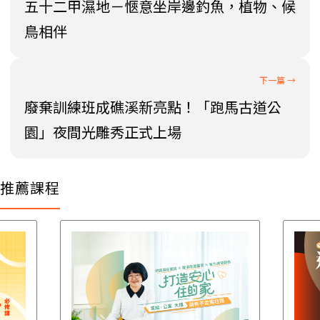
五十二甲濕地－愜意坐岸邊釣魚，植物、候
鳥相伴
廢棄訓練班成礁溪新亮點！「跑馬古道公
園」夜間光雕秀正式上場
推薦課程