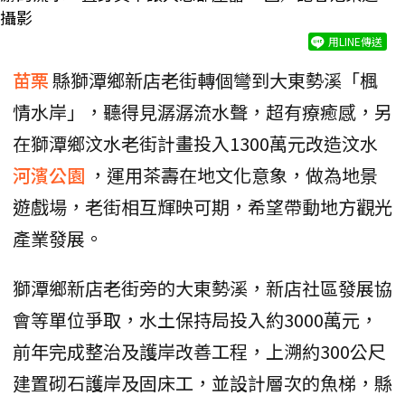
攝影
用LINE傳送
苗栗
縣獅潭鄉新店老街轉個彎到大東勢溪「楓
情水岸」，聽得見潺潺流水聲，超有療癒感，另
在獅潭鄉汶水老街計畫投入1300萬元改造汶水
河濱公園
，運用茶壽在地文化意象，做為地景
遊戲場，老街相互輝映可期，希望帶動地方觀光
產業發展。
獅潭鄉新店老街旁的大東勢溪，新店社區發展協
會等單位爭取，水土保持局投入約3000萬元，
前年完成整治及護岸改善工程，上溯約300公尺
建置砌石護岸及固床工，並設計層次的魚梯，縣