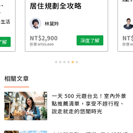
年
財稅專家 朱家棟
NT$2,500
NT
度了解
深度了解
原價
NT$4,888
原
相關文章
一天 500 元遊台北！室內外景
點推薦清單，享受不趕行程、
說走就走的悠閒時光