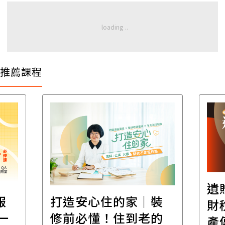
推薦課程
遺贈稅規劃直播課│
裝
百
財稅專家親授，讓資
的
經
產傳承更有效率