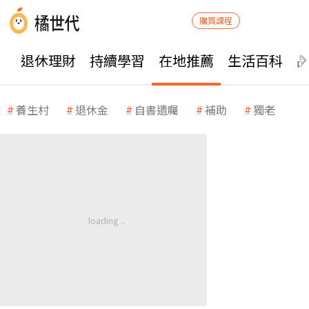
購買課程
退休理財
持續學習
在地推薦
生活百科
養生村
退休金
自書遺囑
補助
獨老