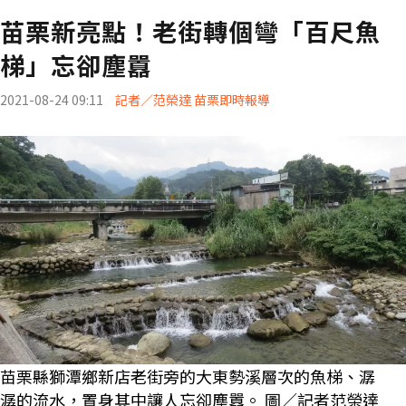
苗栗新亮點！老街轉個彎「百尺魚
梯」忘卻塵囂
2021-08-24 09:11
記者／范榮達 苗栗即時報導
苗栗縣獅潭鄉新店老街旁的大東勢溪層次的魚梯、潺
潺的流水，置身其中讓人忘卻塵囂。 圖／記者范榮達