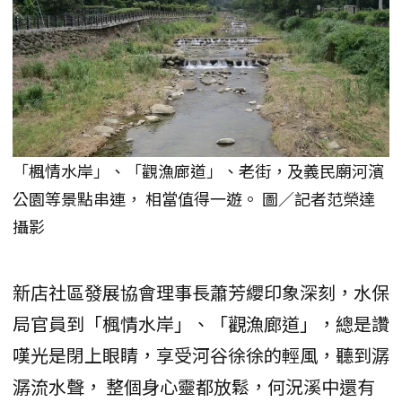
「楓情水岸」、「觀漁廊道」、老街，及義民廟河濱
公園等景點串連， 相當值得一遊。 圖／記者范榮達
攝影
新店社區發展協會理事長蕭芳纓印象深刻，水保
局官員到「楓情水岸」、「觀漁廊道」，總是讚
嘆光是閉上眼睛，享受河谷徐徐的輕風，聽到潺
潺流水聲， 整個身心靈都放鬆，何況溪中還有