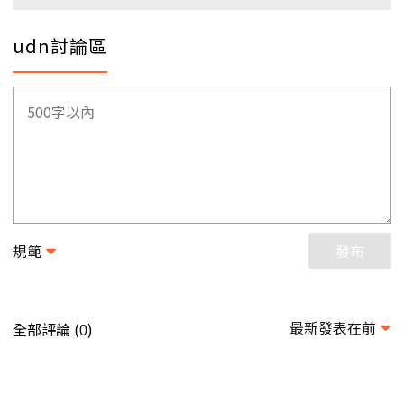
udn討論區
規範
發布
最新發表在前
全部評論 (
)
0