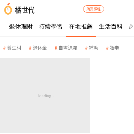
購買課程
退休理財
持續學習
在地推薦
生活百科
養生村
退休金
自書遺囑
補助
獨老