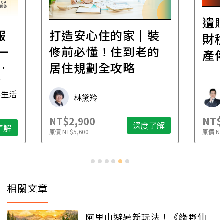
遺
報
打造安心住的家｜裝
財
一
修前必懂！住到老的
產
一
居住規劃全攻略
先
毒生活
林黛羚
NT$2,900
NT$
深度了解
了解
原價
NT$5,600
原價
N
相關文章
阿里山避暑新玩法！《綠野仙