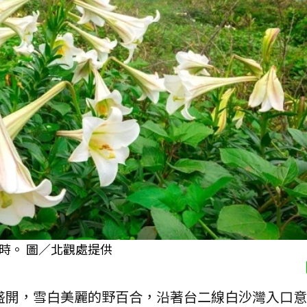
時。 圖／北觀處提供
盛開，雪白美麗的野百合，沿著台二線白沙灣入口意