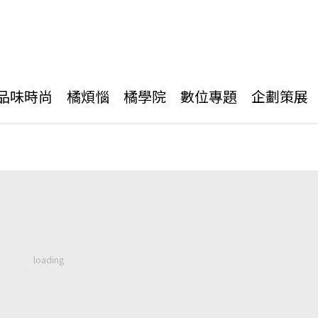
品味時尚
橘煩惱
橘學院
數位專題
企劃策展