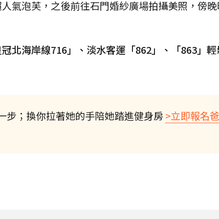
超人氣泡芙，之後前往石門婚紗廣場拍攝美照，傍晚
北海岸線716」、淡水客運「862」、「863」
一步；換你拉著她的手陪她踏進健身房
>立即報名