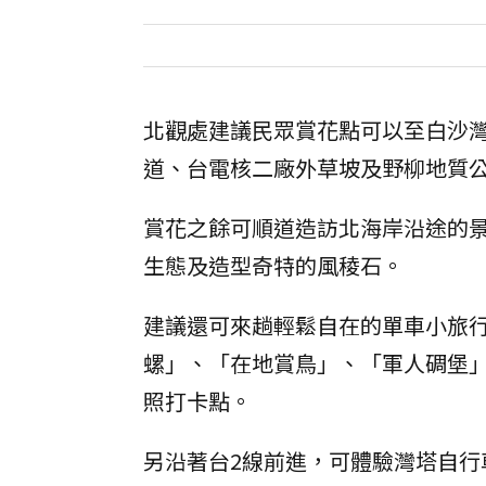
北觀處建議民眾賞花點可以至白沙
道、台電核二廠外草坡及野柳地質
賞花之餘可順道造訪北海岸沿途的
生態及造型奇特的風稜石。
建議還可來趟輕鬆自在的單車小旅
螺」、「在地賞鳥」、「軍人碉堡
照打卡點。
另沿著台2線前進，可體驗灣塔自行