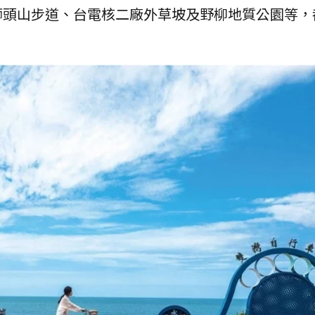
獅頭山步道、台電核二廠外草坡及野柳地質公園等，