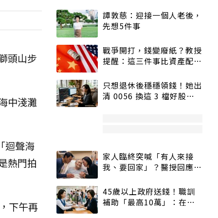
譚敦慈：迎接一個人老後，
先想5件事
戰爭開打，錢變廢紙？教授
獅頭山步
提醒：這三件事比資產配置
更重要！
只想退休後穩穩領錢！她出
清 0056 換這 3 檔好股：
海中淺灘
股價高點照樣買
「迴聲海
家人臨終突喊「有人來接
是熱門拍
我、要回家」？醫授回應方
式快學：避免抱憾終生
45歲以上政府送錢！職訓
補助「最高10萬」：在
，下午再
職、待業都能申請