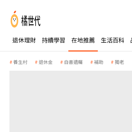
退休理財
持續學習
在地推薦
生活百科
養生村
退休金
自書遺囑
補助
獨老