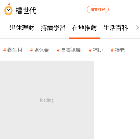
購買課程
退休理財
持續學習
在地推薦
生活百科
養生村
退休金
自書遺囑
補助
獨老