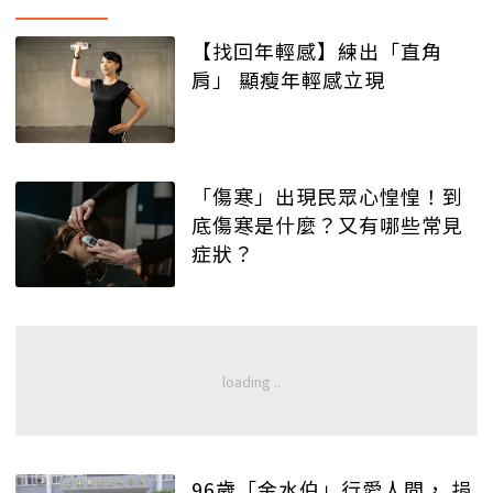
【找回年輕感】練出「直角
肩」 顯瘦年輕感立現
「傷寒」出現民眾心惶惶！到
底傷寒是什麼？又有哪些常見
症狀？
96歲「金水伯」行愛人間， 捐