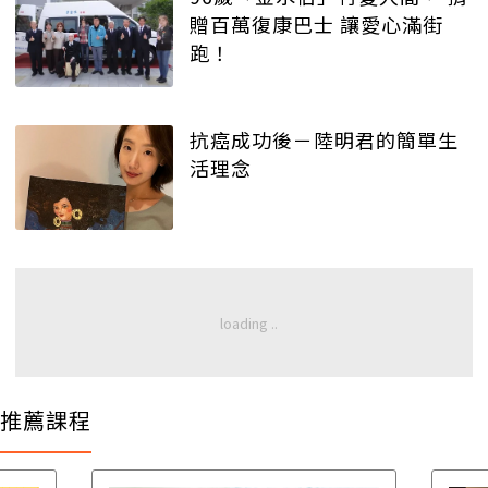
贈百萬復康巴士 讓愛心滿街
跑！
抗癌成功後－陸明君的簡單生
活理念
推薦課程