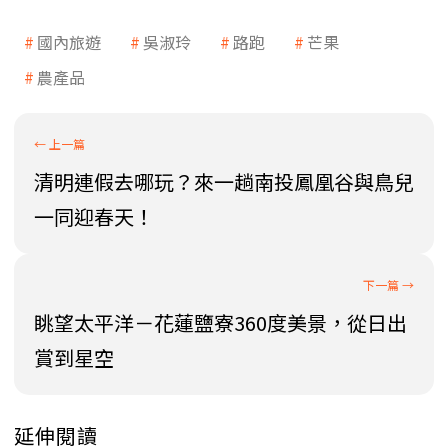
國內旅遊
吳淑玲
路跑
芒果
農產品
清明連假去哪玩？來一趟南投鳳凰谷與鳥兒
一同迎春天！
眺望太平洋－花蓮鹽寮360度美景，從日出
賞到星空
延伸閱讀