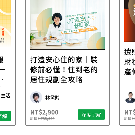
遺
報
打造安心住的家｜裝
財
一
修前必懂！住到老的
產
一
居住規劃全攻略
先
毒生活
林黛羚
NT$2,900
NT$
深度了解
了解
原價
NT$5,600
原價
N