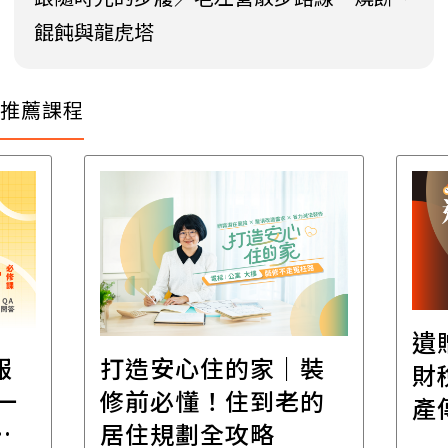
餛飩與龍虎塔
推薦課程
遺
報
打造安心住的家｜裝
財
一
修前必懂！住到老的
產
一
居住規劃全攻略