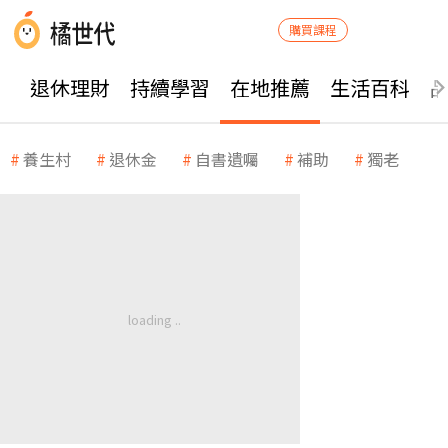
購買課程
退休理財
持續學習
在地推薦
生活百科
養生村
退休金
自書遺囑
補助
獨老