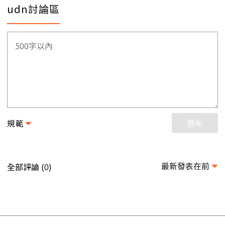
udn討論區
規範
發布
最新發表在前
全部評論 (
)
0