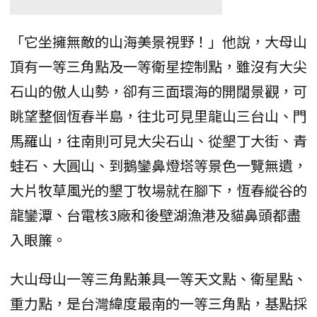
「它坐擁無敵的山海美景視野！」他說，大母山
頂有一等三角點及一等衛星控制點，雖沒有大尖
石山的傲人山勢，卻有三面環海的開闊景觀，可
眺望整個恆春半島，往北可見里龍山三台山、門
馬羅山，往南則可見大尖石山、從墾丁大街、青
蛙石、大圓山、到鵝鑾鼻燈塔等景色一覽無遺，
大片牧草風光的墾丁牧場就在腳下，恆春縱谷的
龍鑾潭、台電核3廠和後壁湖漁港及貓鼻頭都盡
入眼簾。
大山母山一等三角點兼具一等天文點、衛星點、
重力點，是台灣緯度最南的一等三角點，基點採