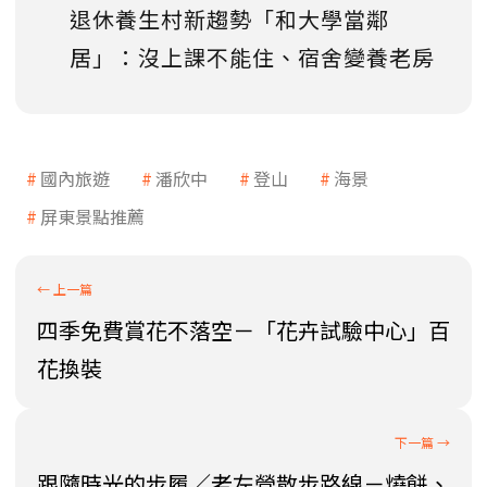
退休養生村新趨勢「和大學當鄰
居」：沒上課不能住、宿舍變養老房
國內旅遊
潘欣中
登山
海景
屏東景點推薦
四季免費賞花不落空－「花卉試驗中心」百
花換裝
跟隨時光的步履／老左營散步路線－燒餅、