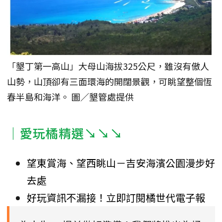
「墾丁第一高山」大母山海拔325公尺，雖沒有傲人
山勢，山頂卻有三面環海的開闊景觀，可眺望整個恆
春半島和海洋。 圖／墾管處提供
｜愛玩橘精選↘↘↘
望東賞海、望西眺山－吉安海濱公園漫步好
去處
好玩資訊不漏接！立即訂閱橘世代電子報