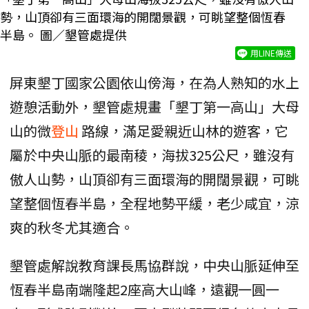
勢，山頂卻有三面環海的開闊景觀，可眺望整個恆春
半島。 圖／墾管處提供
用LINE傳送
屏東墾丁國家公園依山傍海，在為人熟知的水上
遊憩活動外，墾管處規畫「墾丁第一高山」大母
山的微
登山
路線，滿足愛親近山林的遊客，它
屬於中央山脈的最南稜，海拔325公尺，雖沒有
傲人山勢，山頂卻有三面環海的開闊景觀，可眺
望整個恆春半島，全程地勢平緩，老少咸宜，涼
爽的秋冬尤其適合。
墾管處解說教育課長馬協群說，中央山脈延伸至
恆春半島南端隆起2座高大山峰，遠觀一圓一