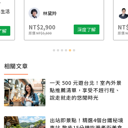
先
毒生活
林黛羚
NT$2,900
NT$
深度了解
了解
原價
NT$5,600
原價
N
相關文章
一天 500 元遊台北！室內外景
點推薦清單，享受不趕行程、
說走就走的悠閒時光
出站即景點！精選4個台鐵秘境
車站 散步15分鐘吃遍老街美食