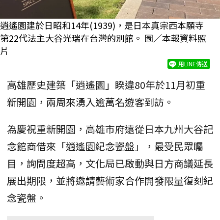
逍遙園建於日昭和14年(1939)，是日本真宗西本願寺
第22代法主大谷光瑞在台灣的別館。 圖／本報資料照
片
用LINE傳送
高雄歷史建築「逍遙園」睽違80年於11月初重
新開園，兩周來湧入逾萬名遊客到訪。
為慶祝重新開園，高雄市府遠從日本九州大谷記
念館商借來「逍遙園紀念瓷盤」，最受民眾矚
目，詢問度超高，文化局已啟動與日方商議延長
展出期限，並將邀請藝術家合作開發限量復刻紀
念瓷盤。