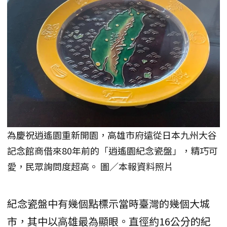
為慶祝逍遙園重新開園，高雄市府遠從日本九州大谷
記念館商借來80年前的「逍遙園紀念瓷盤」，精巧可
愛，民眾詢問度超高。 圖／本報資料照片
紀念瓷盤中有幾個點標示當時臺灣的幾個大城
市，其中以高雄最為顯眼。直徑約16公分的紀