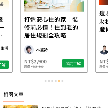
遺
報
打造安心住的家｜裝
財
一
修前必懂！住到老的
產
一
居住規劃全攻略
先
毒生活
林黛羚
NT$2,900
NT$
深度了解
了解
原價
NT$5,600
原價
N
相關文章