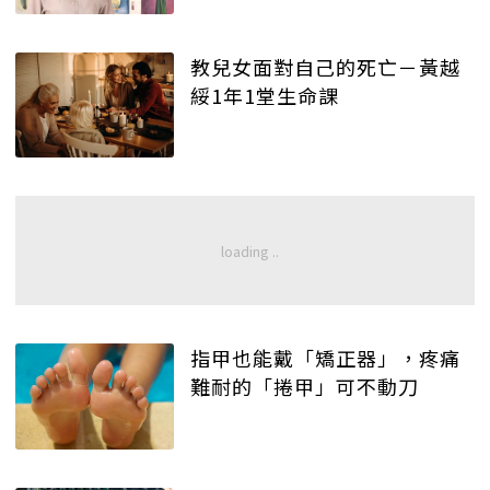
教兒女面對自己的死亡－黃越
綏1年1堂生命課
指甲也能戴「矯正器」，疼痛
難耐的「捲甲」可不動刀