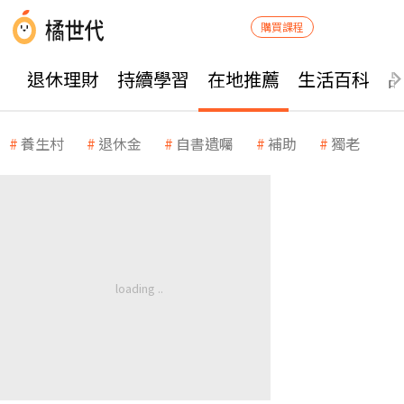
購買課程
退休理財
持續學習
在地推薦
生活百科
養生村
退休金
自書遺囑
補助
獨老