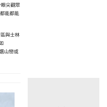
少眼尖觀眾
都能都能
投區與士林
如
可選山巒或