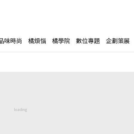
品味時尚
橘煩惱
橘學院
數位專題
企劃策展