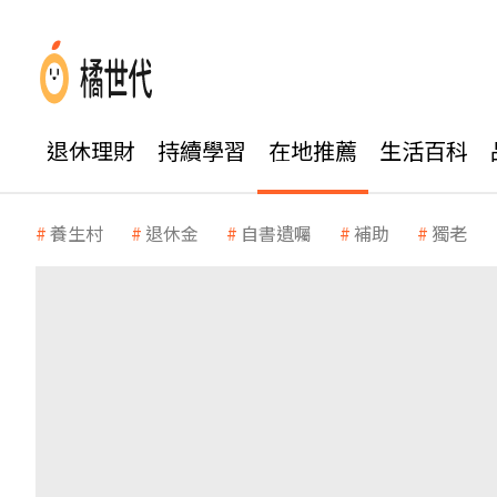
退休理財
持續學習
在地推薦
生活百科
養生村
退休金
自書遺囑
補助
獨老