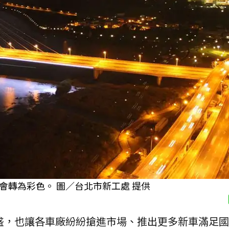
轉為彩色。 圖／台北市新工處 提供
盛，也讓各車廠紛紛搶進市場、推出更多新車滿足國