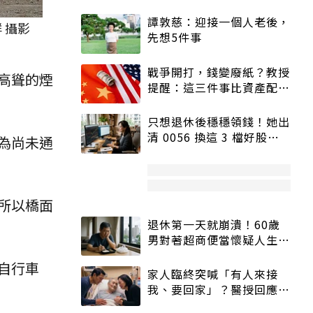
譚敦慈：迎接一個人老後，
 攝影
先想5件事
戰爭開打，錢變廢紙？教授
高聳的煙
提醒：這三件事比資產配置
更重要！
只想退休後穩穩領錢！她出
清 0056 換這 3 檔好股：
為尚未通
股價高點照樣買
所以橋面
退休第一天就崩潰！60歲
男對著超商便當懷疑人生
「一切好安靜」
自行車
家人臨終突喊「有人來接
我、要回家」？醫授回應方
式快學：避免抱憾終生