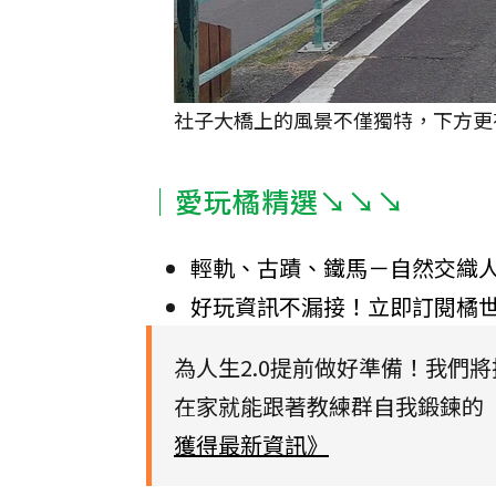
社子大橋上的風景不僅獨特，下方更
｜愛玩橘精選↘↘↘
輕軌、古蹟、鐵馬－自然交織
好玩資訊不漏接！立即訂閱橘
為人生2.0提前做好準備！我們
在家就能跟著教練群自我鍛鍊的【
獲得最新資訊》