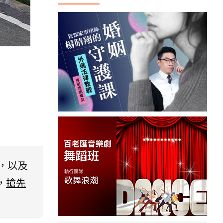
，以及
，
搶先