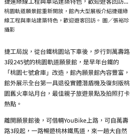
桃園軌道願景館重新開放，館內大型展板介紹捷運綠
線工程與車站建築特色，歡迎遊客回訪。 圖／張裕珍
攝影
捷工局說，從台鐵桃園站下車後，步行到萬壽路
3段245號的桃園軌道願景館，是早年台鐵的
「桃園七號倉庫」改造，館內願景館內容豐富，
館外展示全台第一具退役實體潛盾機及復刻版桃
園舊火車站月台，最佳親子旅遊景點及拍照打卡
熱點。
離開願景館後，可借輛YouBike上路，可自萬壽
路3段起，一路暢遊桃林鐵馬道，來一趟大自然