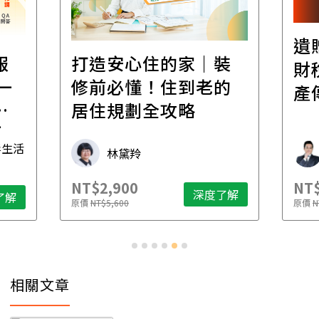
遺
報
打造安心住的家｜裝
財
一
修前必懂！住到老的
產
一
居住規劃全攻略
先
毒生活
林黛羚
NT$2,900
NT$
深度了解
了解
原價
NT$5,600
原價
N
相關文章