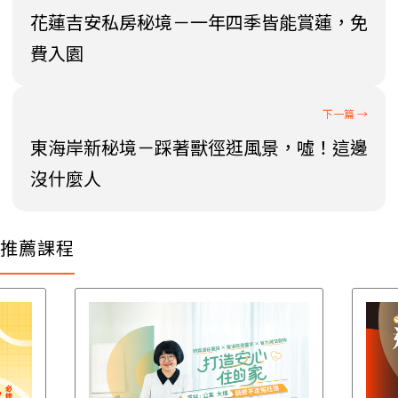
花蓮吉安私房秘境－一年四季皆能賞蓮，免
費入園
東海岸新秘境－踩著獸徑逛風景，噓！這邊
沒什麼人
推薦課程