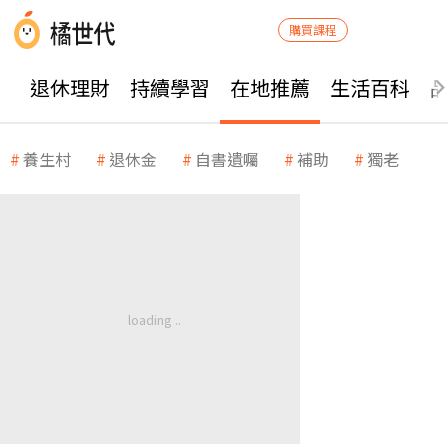
購買課程
退休理財
持續學習
在地推薦
生活百科
養生村
退休金
自書遺囑
補助
獨老