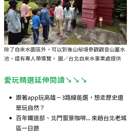
除了自來水園區外，可以到後山祕境參觀觀音山蓄水
池，還有專人帶導覽。 圖／台北自來水事業處提供
愛玩精選延伸閱讀↘↘↘
跟著app玩高雄－3路線能選，想走歷史還
是玩自然？
百年鐵道部、北門窗景咖啡... 來趟台北老城
區一日遊