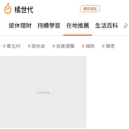
購買課程
退休理財
持續學習
在地推薦
生活百科
養生村
退休金
自書遺囑
補助
獨老