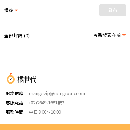
規範
發布
最新發表在前
全部評論 (
)
0
服務信箱
orangevip@udngroup.com
客服電話
(02)2649-1681按2
服務時間
每日 9:00～18:00