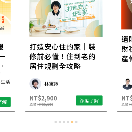
遺
報
打造安心住的家｜裝
財
一
修前必懂！住到老的
產
一
居住規劃全攻略
先
毒生活
林黛羚
NT$2,900
NT$
深度了解
了解
原價
NT$5,600
原價
N