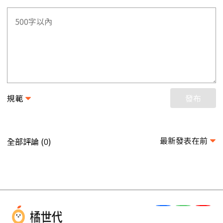
規範
發布
最新發表在前
全部評論 (
)
0