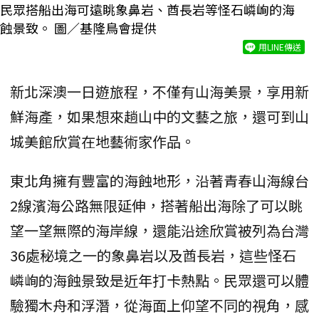
民眾搭船出海可遠眺象鼻岩、酋長岩等怪石嶙峋的海
蝕景致。 圖／基隆鳥會提供
用LINE傳送
新北深澳一日遊旅程，不僅有山海美景，享用新
鮮海產，如果想來趟山中的文藝之旅，還可到山
城美館欣賞在地藝術家作品。
東北角擁有豐富的海蝕地形，沿著青春山海線台
2線濱海公路無限延伸，搭著船出海除了可以眺
望一望無際的海岸線，還能沿途欣賞被列為台灣
36處秘境之一的象鼻岩以及酋長岩，這些怪石
嶙峋的海蝕景致是近年打卡熱點。民眾還可以體
驗獨木舟和浮潛，從海面上仰望不同的視角，感