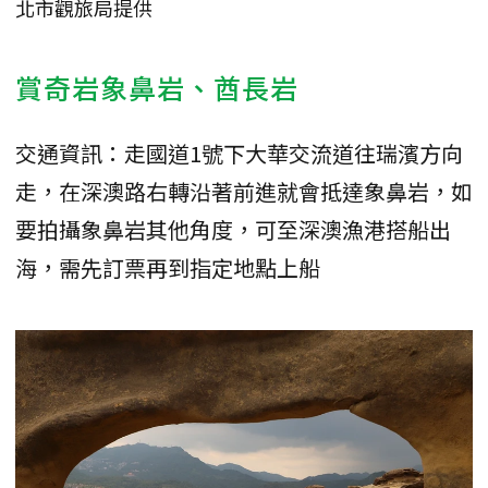
北市觀旅局提供
賞奇岩象鼻岩、酋長岩
交通資訊：走國道1號下大華交流道往瑞濱方向
走，在深澳路右轉沿著前進就會抵達象鼻岩，如
要拍攝象鼻岩其他角度，可至深澳漁港搭船出
海，需先訂票再到指定地點上船