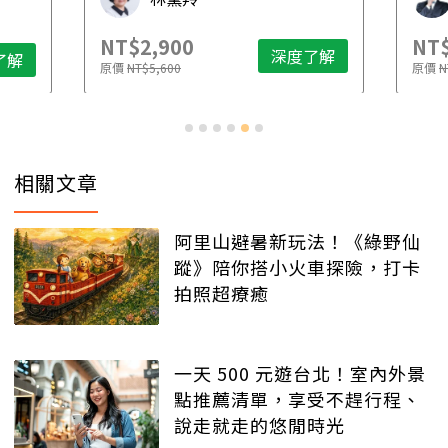
NT$2,900
NT$
深度了解
了解
原價
NT$5,600
原價
N
相關文章
阿里山避暑新玩法！《綠野仙
蹤》陪你搭小火車探險，打卡
拍照超療癒
一天 500 元遊台北！室內外景
點推薦清單，享受不趕行程、
說走就走的悠閒時光