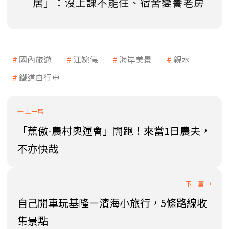
居」：沒上課不能住、宿舍變養老房
國內旅遊
江婉儀
海岸美景
親水
鐵道自行車
「蕉傲-農村奧運會」開跑！來當1日農夫，
不亦快哉
自己開車玩基隆－濱海小旅行，5條路線收
集景點