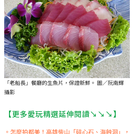
「老船長」餐廳的生魚片，保證新鮮。 圖／阮南輝
攝影
【更多愛玩精選延伸閱讀↘↘↘】
。怎麼拍都美！高雄柴山「碎心石、海蝕洞」，