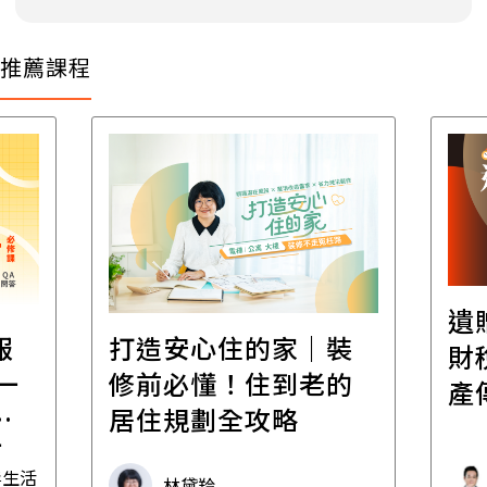
推薦課程
遺
報
打造安心住的家｜裝
財
一
修前必懂！住到老的
產
一
居住規劃全攻略
先
毒生活
林黛羚