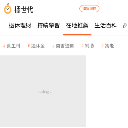
購買課程
退休理財
持續學習
在地推薦
生活百科
養生村
退休金
自書遺囑
補助
獨老