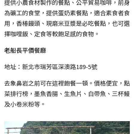
提供小農食材製作的餐點、公平貿易咖啡，前身
為礦工的食堂，提供蛋奶素餐點，適合素食者食
用，香椿饅頭、現磨米豆漿是必吃餐點，也可選
擇咖哩飯、定食等較飽足感的食物。
老船長平價餐廳
地址：新北市瑞芳區深澳路189-5號
去象鼻岩之前可在這裡飽餐一頓。價格便宜，點
菜排行榜，墨魚香腸、生魚片、白帶魚、三杯鰻
及小卷米粉等。