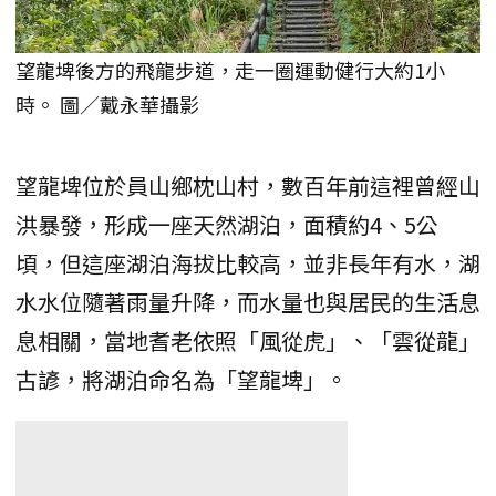
望龍埤後方的飛龍步道，走一圈運動健行大約1小
時。 圖／戴永華攝影
望龍埤位於員山鄉枕山村，數百年前這裡曾經山
洪暴發，形成一座天然湖泊，面積約4、5公
頃，但這座湖泊海拔比較高，並非長年有水，湖
水水位隨著雨量升降，而水量也與居民的生活息
息相關，當地耆老依照「風從虎」、「雲從龍」
古諺，將湖泊命名為「望龍埤」。