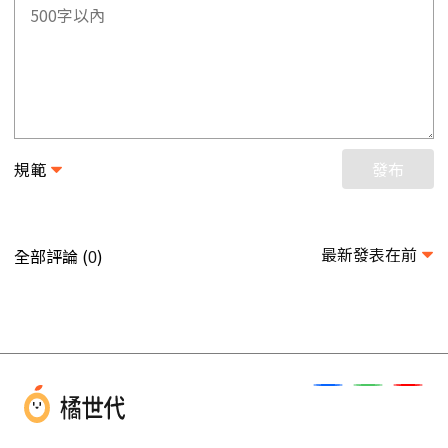
規範
發布
最新發表在前
全部評論 (
)
0