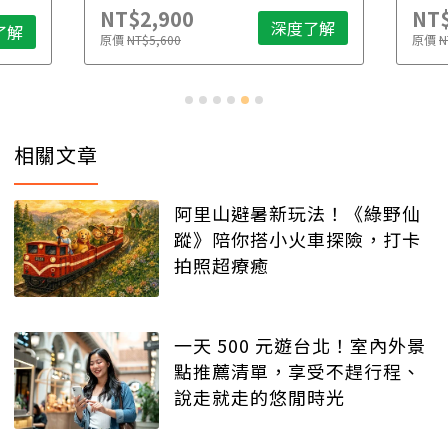
NT$2,900
NT$
深度了解
了解
原價
NT$5,600
原價
N
相關文章
阿里山避暑新玩法！《綠野仙
蹤》陪你搭小火車探險，打卡
拍照超療癒
一天 500 元遊台北！室內外景
點推薦清單，享受不趕行程、
說走就走的悠閒時光