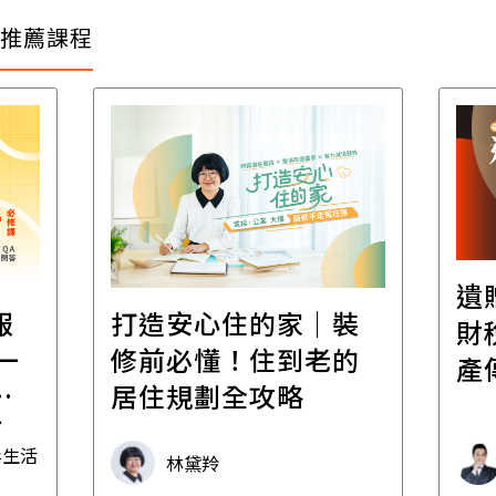
推薦課程
遺
報
打造安心住的家｜裝
財
一
修前必懂！住到老的
產
一
居住規劃全攻略
先
毒生活
林黛羚