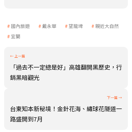
國內旅遊
戴永華
望龍埤
親近大自然
宜蘭
「過去不一定總是好」高雄翻開黑歷史，行
銷黑暗觀光
台東知本新秘境！金針花海、繡球花隧道一
路盛開到7月