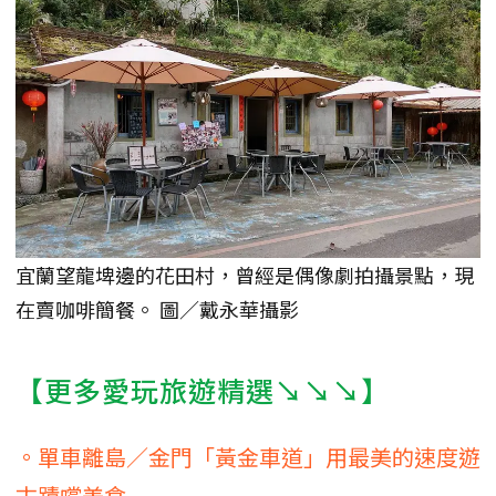
宜蘭望龍埤邊的花田村，曾經是偶像劇拍攝景點，現
在賣咖啡簡餐。 圖／戴永華攝影
【更多愛玩旅遊精選↘↘↘】
。單車離島／金門「黃金車道」用最美的速度遊
古蹟嚐美食