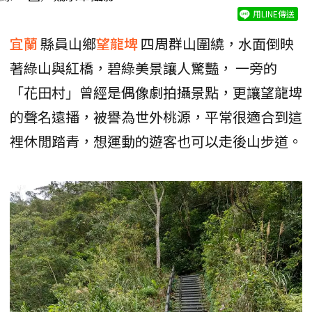
用LINE傳送
宜蘭
縣員山鄉
望龍埤
四周群山圍繞，水面倒映
著綠山與紅橋，碧綠美景讓人驚豔， 一旁的
「花田村」曾經是偶像劇拍攝景點，更讓望龍埤
的聲名遠播，被譽為世外桃源，平常很適合到這
裡休閒踏青，想運動的遊客也可以走後山步道。