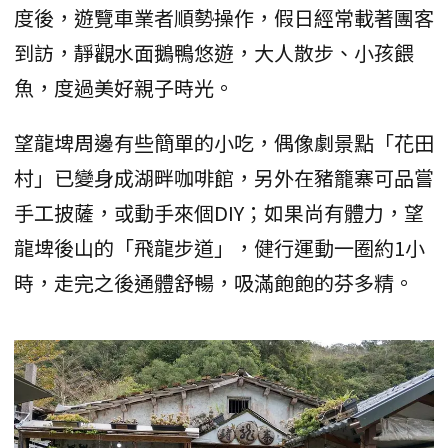
度後，遊覽車業者順勢操作，假日經常載著團客
到訪，靜觀水面鵝鴨悠遊，大人散步、小孩餵
魚，度過美好親子時光。
望龍埤周邊有些簡單的小吃，偶像劇景點「花田
村」已變身成湖畔咖啡館，另外在豬籠寨可品嘗
手工披薩，或動手來個DIY；如果尚有體力，望
龍埤後山的「飛龍步道」，健行運動一圈約1小
時，走完之後通體舒暢，吸滿飽飽的芬多精。