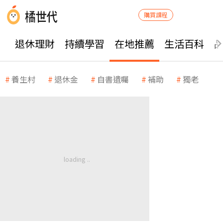
購買課程
退休理財
持續學習
在地推薦
生活百科
養生村
退休金
自書遺囑
補助
獨老