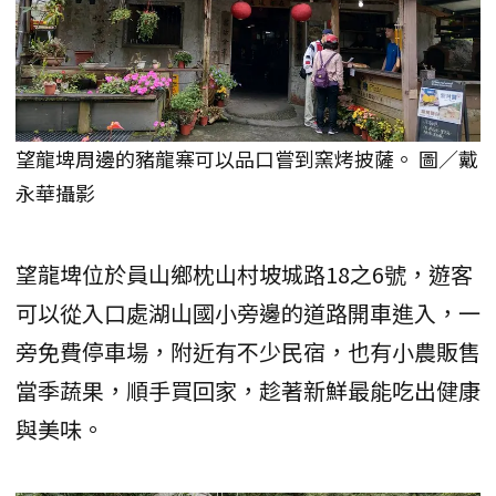
望龍埤周邊的豬龍寨可以品口嘗到窯烤披薩。 圖／戴
永華攝影
望龍埤位於員山鄉枕山村坡城路18之6號，遊客
可以從入口處湖山國小旁邊的道路開車進入，一
旁免費停車場，附近有不少民宿，也有小農販售
當季蔬果，順手買回家，趁著新鮮最能吃出健康
與美味。