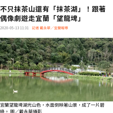
不只抹茶山還有「抹茶湖」！跟著
偶像劇遊走宜蘭「望龍埤」
2020-05-13 11:31
記者 戴永華／宜蘭報導
宜蘭望龍埤湖光山色，水面倒映著山景，成了一片碧
綠。 圖／戴永華攝影