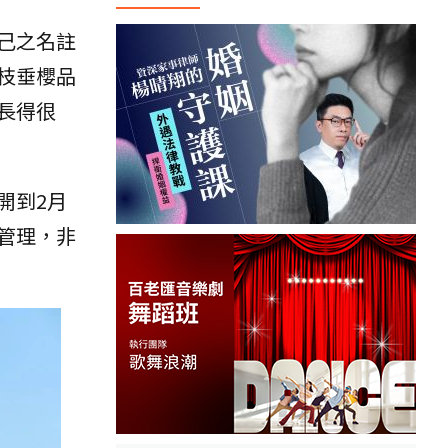
己之名註
枝垂櫻品
長得很
開到2月
管理，非