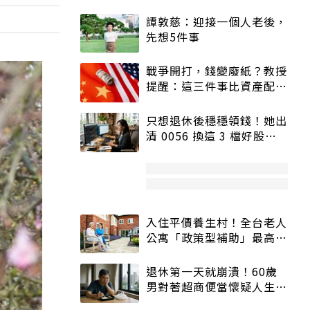
譚敦慈：迎接一個人老後，
先想5件事
戰爭開打，錢變廢紙？教授
提醒：這三件事比資產配置
更重要！
只想退休後穩穩領錢！她出
清 0056 換這 3 檔好股：
股價高點照樣買
入住平價養生村！全台老人
公寓「政策型補助」最高打
5折
退休第一天就崩潰！60歲
男對著超商便當懷疑人生
「一切好安靜」