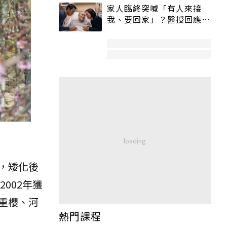
家人臨終突喊「有人來接
我、要回家」？醫授回應方
式快學：避免抱憾終生
，矮化後
002年獲
重櫻、河
熱門課程