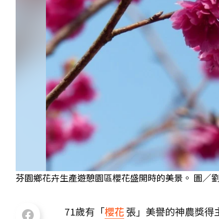
芬園鄉花卉生產遊憩園區櫻花盛開時的美景。 圖／劉
71歲有「
櫻花
張」美譽的神農獎得