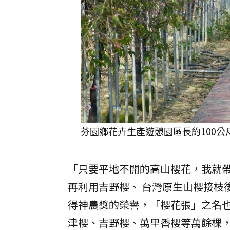
芬園鄉花卉生產遊憩園區長約100公
「只要平地不開的高山櫻花，我就
再利用吉野櫻、 台灣原生山櫻接枝
得神農獎的榮譽，「櫻花張」之名
津櫻、吉野櫻、萬里香櫻等萬餘棵