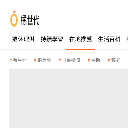
退休理財
持續學習
在地推薦
生活百科
養生村
退休金
自書遺囑
補助
獨老