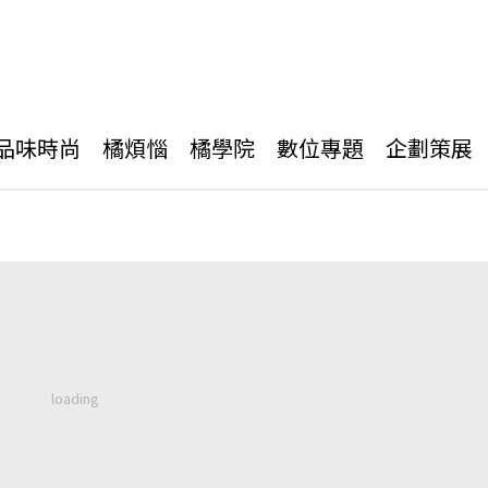
品味時尚
橘煩惱
橘學院
數位專題
企劃策展