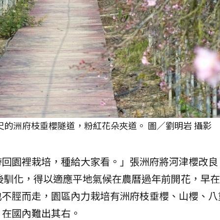
尺的洲府枝垂櫻隧道，粉紅花朵夾道。 圖／劉明岩 攝影
帶回園裡栽培，種給大家看。」張洲府將河津櫻改良
後馴化，得以適應平地氣候在農曆過年前開花，早在2
也不脛而走，園區內力栽培有洲府枝垂櫻、山櫻、八
，在國內難出其右。