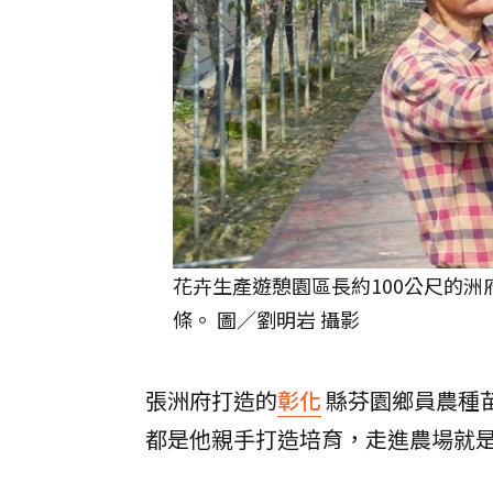
花卉生產遊憩園區長約100公尺的
條。 圖／劉明岩 攝影
張洲府打造的
彰化
縣芬園鄉員農種苗
都是他親手打造培育，走進農場就