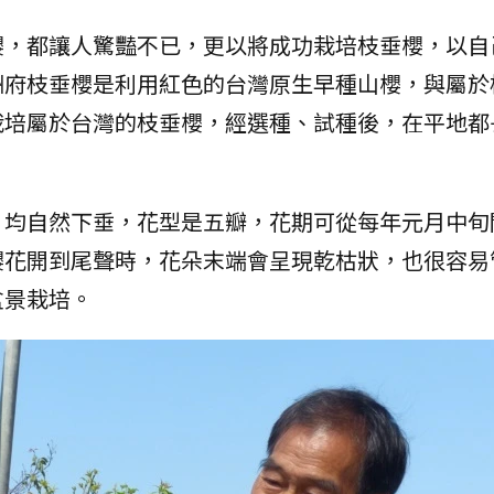
櫻，都讓人驚豔不已，更以將成功栽培枝垂櫻，以自
洲府枝垂櫻是利用紅色的台灣原生早種山櫻，與屬於
栽培屬於台灣的枝垂櫻，經選種、試種後，在平地都
，均自然下垂，花型是五瓣，花期可從每年元月中旬
櫻花開到尾聲時，花朵末端會呈現乾枯狀，也很容易
盆景栽培。