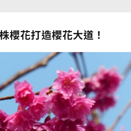
萬株櫻花打造櫻花大道！