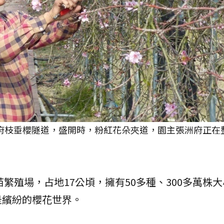
洲府枝垂櫻隧道，盛開時，粉紅花朵夾道，園主張洲府正在
繁殖場，占地17公頃，擁有50多種、300多萬株
是繽紛的櫻花世界。