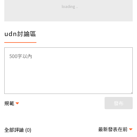
udn討論區
規範
發布
最新發表在前
全部評論 (
)
0