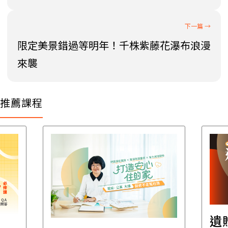
限定美景錯過等明年！千株紫藤花瀑布浪漫
來襲
推薦課程
遺