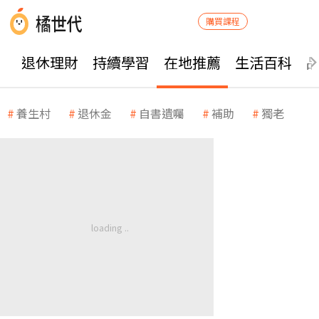
購買課程
退休理財
持續學習
在地推薦
生活百科
養生村
退休金
自書遺囑
補助
獨老