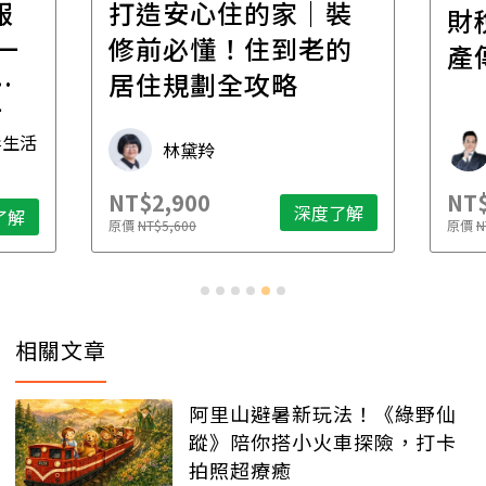
報
打造安心住的家｜裝
財
一
修前必懂！住到老的
產
一
居住規劃全攻略
先
毒生活
林黛羚
NT$2,900
NT$
深度了解
了解
原價
NT$5,600
原價
N
相關文章
阿里山避暑新玩法！《綠野仙
蹤》陪你搭小火車探險，打卡
拍照超療癒