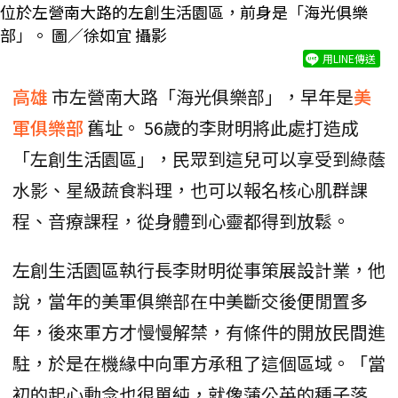
位於左營南大路的左創生活園區，前身是「海光俱樂
部」。 圖／徐如宜 攝影
用LINE傳送
高雄
市左營南大路「海光俱樂部」，早年是
美
軍俱樂部
舊址。 56歲的李財明將此處打造成
「左創生活園區」，民眾到這兒可以享受到綠蔭
水影、星級蔬食料理，也可以報名核心肌群課
程、音療課程，從身體到心靈都得到放鬆。
左創生活園區執行長李財明從事策展設計業，他
說，當年的美軍俱樂部在中美斷交後便閒置多
年，後來軍方才慢慢解禁，有條件的開放民間進
駐，於是在機緣中向軍方承租了這個區域。「當
初的起心動念也很單純，就像蒲公英的種子落