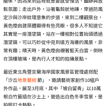
關係，因為來到這裡就是要感受慢活、幽靜與放
鬆氛圍；走出戶外，沿著龜殼狀地磚，穿過防風
定沙與沙岸紋理意象的步道，來到二樓觀景台，
黃色煙囪建築體顯得有些亮眼，很多人不知道它
其實是一座潛望鏡，站在一樓相對位置抬頭透過
潛望鏡，可以巧妙從中見到遠方海邊的風景，非
常有趣；晴天時，黃色煙囪襯著藍天白雲，倒映
在頂樓玻璃，是內行人才知的拍攝景點。
最近東北角暨宜蘭海岸國家風景區管理處搭配
「沙丘
地景藝術
節」，邀請藝術家創作10組戶
外作品，展至3月底，其中「坡白留青」以10萬
根白竹籤插在沙土上，營造出白色冬季雪景，是
拍照打卡熱點。