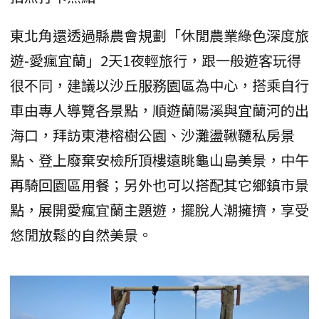
東北角還透過縣農會規劃「休閒農業綠色深度旅
遊-愛瘋宜蘭」2天1夜輕旅行，跟一般遊客玩得
很不同，建議以沙丘服務園區為中心，搭乘自行
車由專人導覽各景點，順遊蘭陽溪與宜蘭河的出
海口，拜訪東港榕樹公園、沙灘盪鞦韆私房景
點、登上廢棄安檢所頂樓遠眺龜山島美景，中午
再騎回園區用餐；另外也可以搭配其它鄉鎮市景
點，展開愛瘋宜蘭主題遊，擺脫人潮擁擠，享受
悠閒放鬆的自然美景。