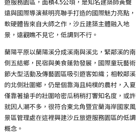
遊服務園區，面積4.5公頃，是知名建築師黃聲
遠與國際導演蔡明亮聯手打造的國際魅力亮點，
軟硬體皆來自大師之作，沙丘建築主體融入地
景，遠觀瞧不見它，低調到不行。
蘭陽平原以蘭陽溪分成溪南與溪北，緊鄰溪的南
側五結鄉，民宿與美食蓬勃發展，國際童玩藝術
節大型活動及傳藝園區吸引遊客如織；相較鄰溪
的北側壯圍鄉，仍是個靠海且純樸的農村，入夏
僅靠著搶手的壯圍哈密瓜稍稍打響知名度，或許
就因人潮不多，很符合東北角暨宜蘭海岸國家風
景區管理處在這裡興建沙丘旅遊服務園區的低調
概念。