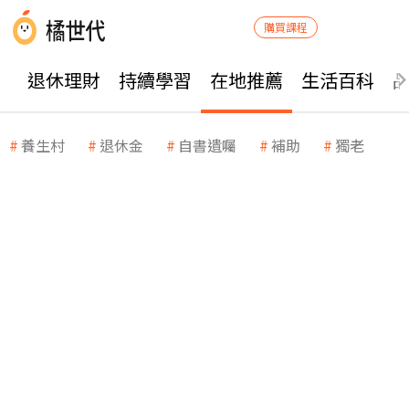
購買課程
退休理財
持續學習
在地推薦
生活百科
養生村
退休金
自書遺囑
補助
獨老