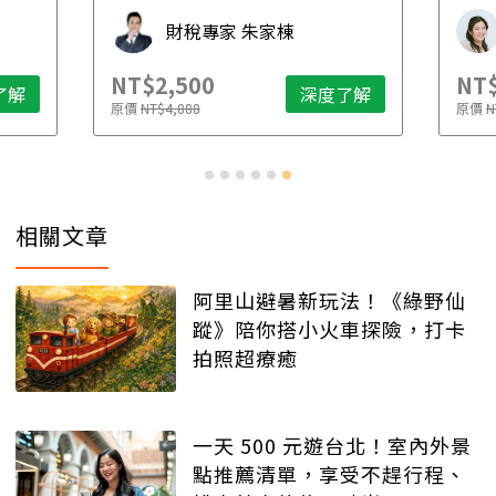
財稅專家 朱家棟
NT$2,500
NT$
了解
深度了解
原價
NT$4,888
原價
N
相關文章
阿里山避暑新玩法！《綠野仙
蹤》陪你搭小火車探險，打卡
拍照超療癒
一天 500 元遊台北！室內外景
點推薦清單，享受不趕行程、