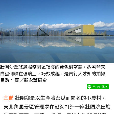
壯圍沙丘旅遊服務園區頂樓的黃色潛望鏡，襯著藍天
白雲倒映在玻璃上，巧妙成趣，是內行人才知的拍攝
景點。 圖／戴永華攝影
用LINE傳送
宜蘭
壯圍鄉是以生產哈密瓜而聞名的小農村，
東北角風景區管理處在沿海打造一座壯圍沙丘旅