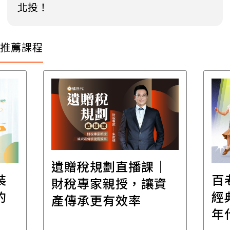
北投！
推薦課程
遺贈稅規劃直播課│
裝
百
財稅專家親授，讓資
的
經
產傳承更有效率
年