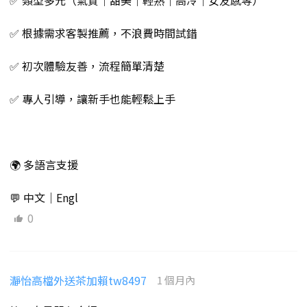
✅ 類型多元（氣質｜甜美｜輕熟｜高冷｜女友感等）
✅ 根據需求客製推薦，不浪費時間試錯
✅ 初次體驗友善，流程簡單清楚
✅ 專人引導，讓新手也能輕鬆上手
🌍 多語言支援
💬 中文｜Engl
0
瀞怡高檔外送茶加賴tw8497
1 個月內