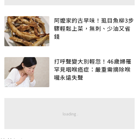
阿嬤家的古早味！虱目魚柳3步
驟輕鬆上菜，無刺、少油又省
錢
打呼聲變大別輕忽！46歲婦罹
罕見咽喉癌症：嚴重需摘除喉
嚨永遠失聲