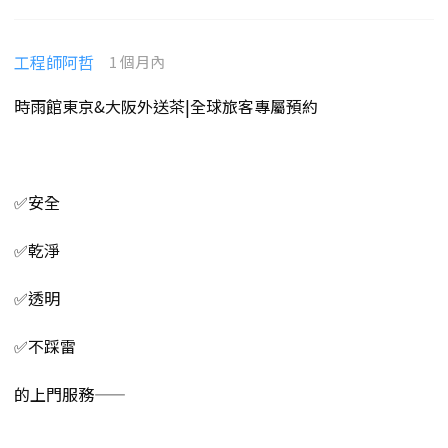
工程師阿哲
1 個月內
時雨館東京&大阪外送茶|全球旅客專屬預約
✅安全
✅乾淨
✅透明
✅不踩雷
的上門服務——