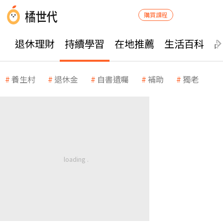
購買課程
退休理財
持續學習
在地推薦
生活百科
養生村
退休金
自書遺囑
補助
獨老