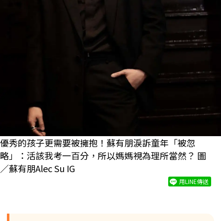
優秀的孩子更需要被擁抱！蘇有朋淚訴童年「被忽
略」：活該我考一百分，所以媽媽視為理所當然？ 圖
／
蘇有朋Alec Su IG
用LINE傳送