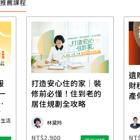
推薦課程
遺
報
打造安心住的家｜裝
財
一
修前必懂！住到老的
產
一
居住規劃全攻略
先
毒生活
林黛羚
NT$2,900
NT$