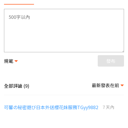
規範
發布
最新發表在前
全部評論 (
)
9
可馨の秘密遊び日本外送櫻花妹服務TGyy9882
7 天內