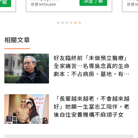
深度了解
了解
原價
NT$5,600
原價
N
相關文章
好友臨終前「未做預立醫療」
全家痛苦…名導吳念真的生命
劇本：不占病房、墓地，有人
記得就好
「長輩越來越老，不會越來越
好」她願一生當志工陪伴，老
後自住安養機構不麻煩子女