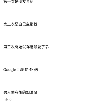
第一次是朋友介紹
第二次是自己主動找
第三次開始就存進最愛了🤣
Google：瀞 怡 外 送
男人倦怠後的加油站
0