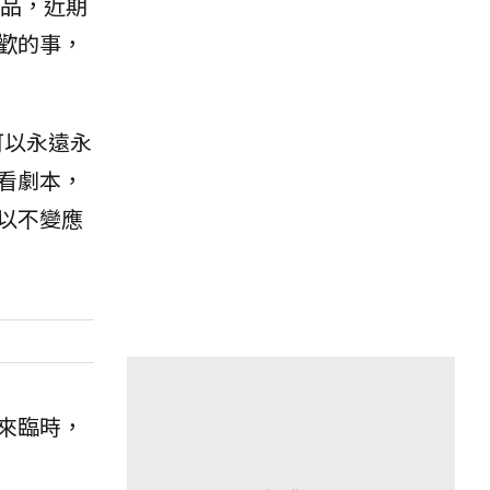
品，近期
歡的事，
可以永遠永
看劇本，
以不變應
來臨時，