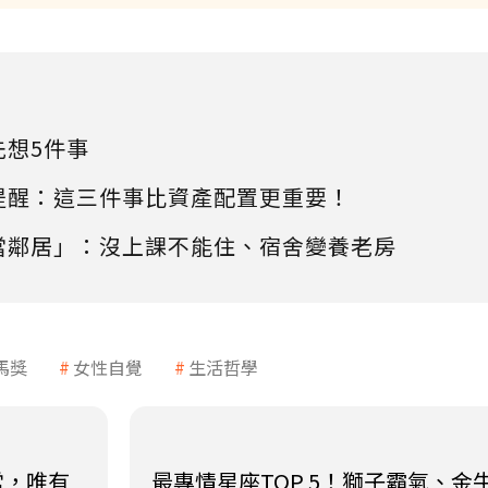
先想5件事
提醒：這三件事比資產配置更重要！
當鄰居」：沒上課不能住、宿舍變養老房
馬獎
女性自覺
生活哲學
常，唯有
最專情星座TOP 5！獅子霸氣、金