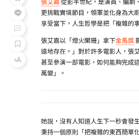
張艾嘉
從影半世紀，是演員、編劇
更挑戰實境節目，領軍並化身為大
享受當下，人生哲學是把「複雜的
張艾嘉以「燈火闌珊」拿下
金馬獎
遠地存在。」對於許多電影人，張
甚至參演一部電影，如何能夠完成
萬變」。
她說，沒有人知道人生下一秒會發
秉持一個原則「把複雜的東西簡單