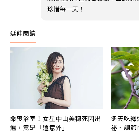
珍惜每一天！
延伸閱讀
命喪浴室！女星中山美穗死因出
冬天吃釋
爐，竟是「這意外」
祕、調節