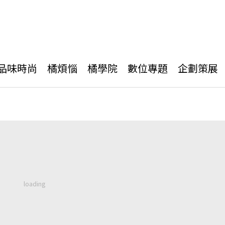
品味時尚
橘煩惱
橘學院
數位專題
企劃策展