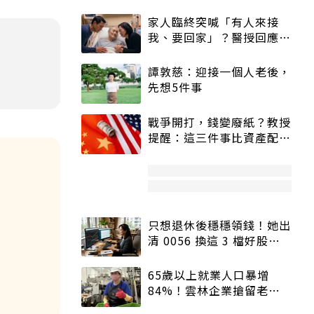
家人臨終突喊「有人來接
我、要回家」？醫授回應方
式快學：避免抱憾終生
譚敦慈：迎接一個人老後，
先想5件事
戰爭開打，錢變廢紙？教授
提醒：這三件事比資產配置
更重要！
只想退休後穩穩領錢！她出
清 0056 換這 3 檔好股：
股價高點照樣買
65歲以上就業人口暴增
84%！雲林企業搶留老員
工：穩定性高、經驗豐富