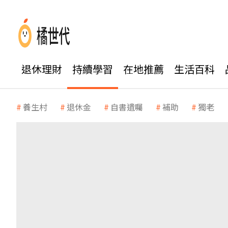
退休理財
持續學習
在地推薦
生活百科
養生村
退休金
自書遺囑
補助
獨老