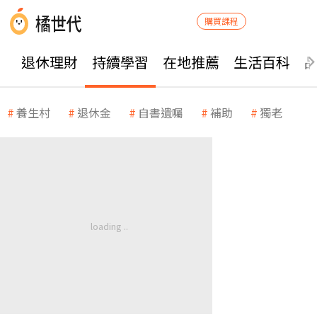
購買課程
退休理財
持續學習
在地推薦
生活百科
養生村
退休金
自書遺囑
補助
獨老