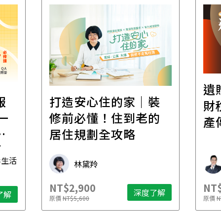
遺
報
打造安心住的家｜裝
財
一
修前必懂！住到老的
產
一
居住規劃全攻略
先
毒生活
林黛羚
NT$2,900
NT$
深度了解
了解
原價
NT$5,600
原價
N