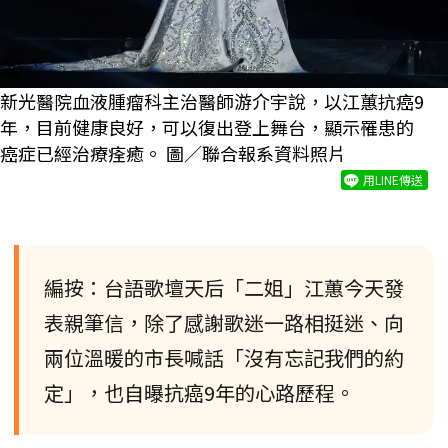
新光醫院血液腫瘤科主治醫師游介宇說，以江蕙抗癌9
年，目前健康良好，可以復出登上舞台，顯示罹患的
癌症已經治療痊癒。 圖／聯合報系資料照片
用LINE傳送
編按：台語歌壇天后「二姐」江蕙今天發
表親筆信，除了感謝歌迷一路相挺迷、向
兩位溫暖的市長喊話「沒有忘記我們的約
定」，也自曝抗癌9年的心路歷程。