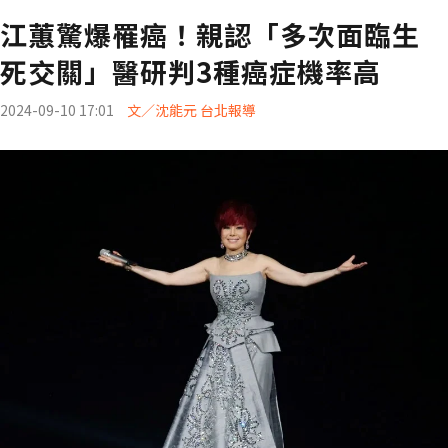
江蕙驚爆罹癌！親認「多次面臨生
死交關」醫研判3種癌症機率高
2024-09-10 17:01
文／沈能元 台北報導