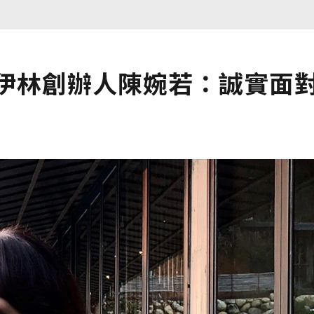
歲伊林創辦人陳婉若：誠實面