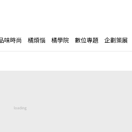
品味時尚
橘煩惱
橘學院
數位專題
企劃策展