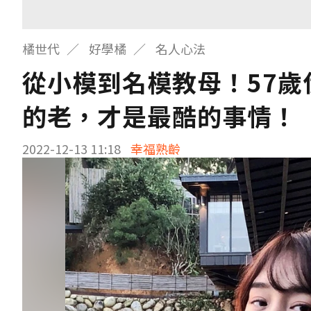
橘世代
好學橘
名人心法
從小模到名模教母！57
的老，才是最酷的事情！
2022-12-13 11:18
幸福熟齡