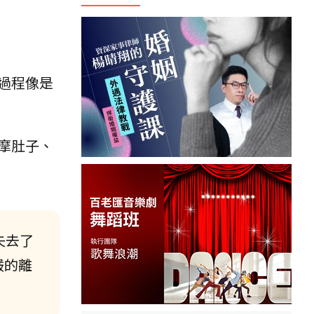
過程像是
摩肚子、
失去了
嚴的離