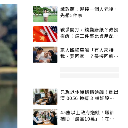
譚敦慈：迎接一個人老後，
先想5件事
戰爭開打，錢變廢紙？教授
提醒：這三件事比資產配置
更重要！
家人臨終突喊「有人來接
我、要回家」？醫授回應方
式快學：避免抱憾終生
只想退休後穩穩領錢！她出
清 0056 換這 3 檔好股：
股價高點照樣買
45歲以上政府送錢！職訓
補助「最高10萬」：在
職、待業都能申請