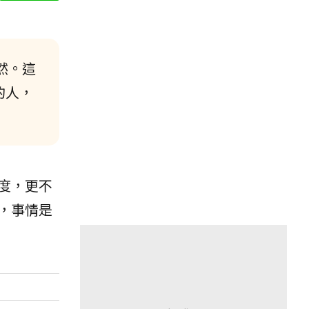
然。這
的人，
度，更不
，事情是