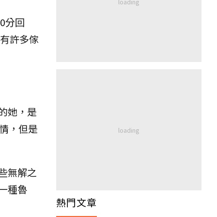
0分回
上有許多傢
的她，是
情，但是
些無解之
一種魯
熱門文章