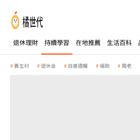
退休理財
持續學習
在地推薦
生活百科
養生村
退休金
自書遺囑
補助
獨老