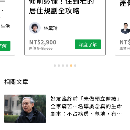
一
修前必懂！住到老的
產
一
居住規劃全攻略
先
毒生活
林黛羚
NT$2,900
NT$
深度了解
了解
原價
NT$5,600
原價
N
相關文章
好友臨終前「未做預立醫療」
全家痛苦…名導吳念真的生命
劇本：不占病房、墓地，有人
記得就好