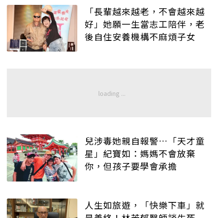
「長輩越來越老，不會越來越
好」她願一生當志工陪伴，老
後自住安養機構不麻煩子女
兒涉毒她親自報警…「天才童
星」紀寶如：媽媽不會放棄
你，但孩子要學會承擔
人生如旅遊，「快樂下車」就
是善終！林芳郁醫師談生死