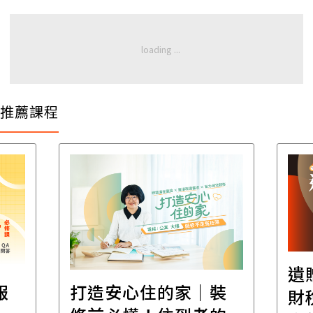
推薦課程
遺
報
打造安心住的家｜裝
財