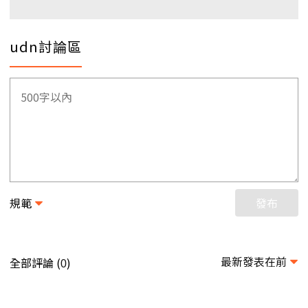
udn討論區
規範
發布
最新發表在前
全部評論 (
)
0