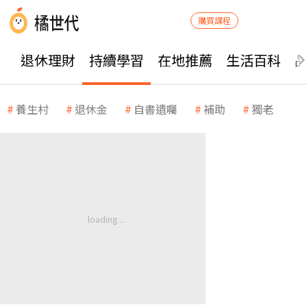
購買課程
退休理財
持續學習
在地推薦
生活百科
養生村
退休金
自書遺囑
補助
獨老