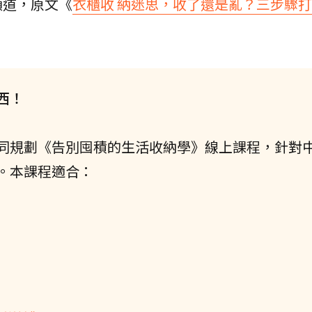
頻道，原文《
衣櫃收 納迷思，收了還是亂？三步驟
西！
同規劃《告別囤積的生活收納學》線上課程，針對
。本課程適合：