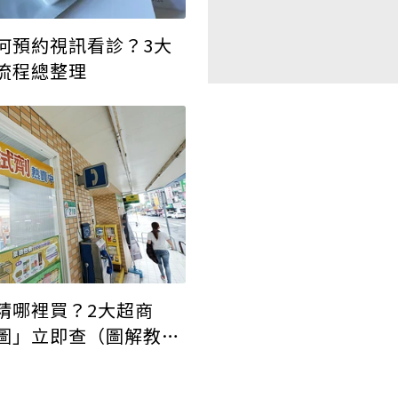
何預約視訊看診？3大
流程總整理
精哪裡買？2大超商
圖」立即查（圖解教學
）