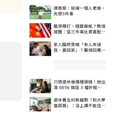
譚敦慈：迎接一個人老後，
先想5件事
戰爭開打，錢變廢紙？教授
提醒：這三件事比資產配置
更重要！
家人臨終突喊「有人來接
我、要回家」？醫授回應方
式快學：避免抱憾終生
只想退休後穩穩領錢！她出
清 0056 換這 3 檔好股：
股價高點照樣買
退休養生村新趨勢「和大學
當鄰居」：沒上課不能住、
宿舍變養老房