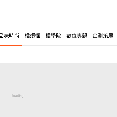
品味時尚
橘煩惱
橘學院
數位專題
企劃策展