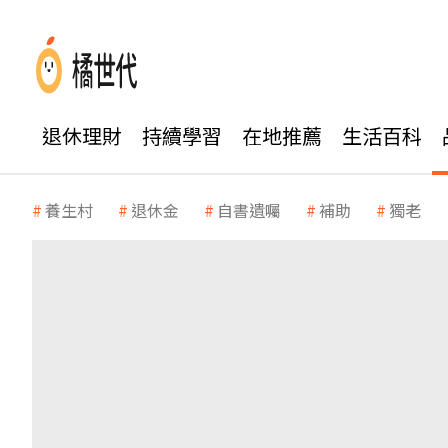
退休理財
持續學習
在地推薦
生活百科
養生村
退休金
自書遺囑
補助
獨老