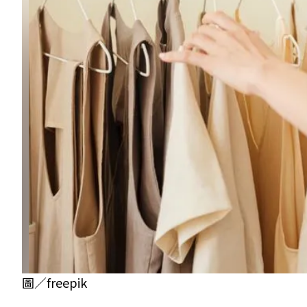
圖／freepik