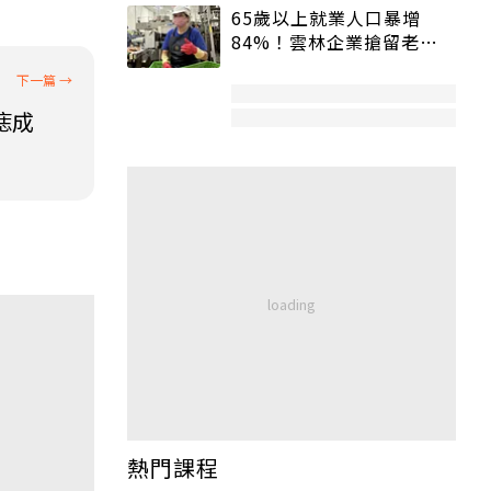
65歲以上就業人口暴增
84%！雲林企業搶留老員
工：穩定性高、經驗豐富
痣成
熱門課程