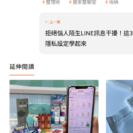
整理術
居家整聊室
收納
拒絕惱人陌生LINE訊息干擾！這
隱私設定學起來
延伸閱讀