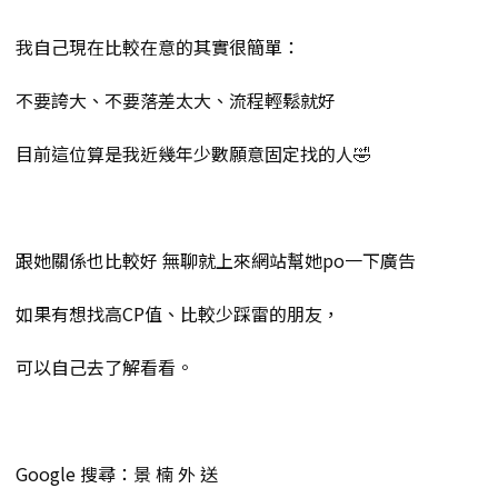
我自己現在比較在意的其實很簡單：
不要誇大、不要落差太大、流程輕鬆就好
目前這位算是我近幾年少數願意固定找的人🤣
跟她關係也比較好 無聊就上來網站幫她po一下廣告
如果有想找高CP值、比較少踩雷的朋友，
可以自己去了解看看。
Google 搜尋：景 楠 外 送