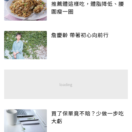
推薦體這樣吃，體脂降低、腰
圍瘦一圈
詹慶齡 帶著初心向前行
買了保單竟不賠？少做一步吃
大虧