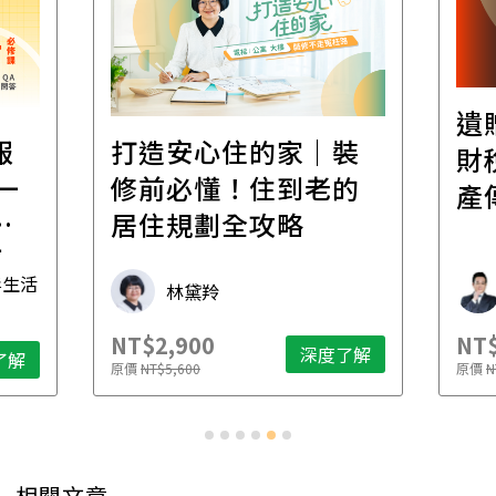
遺
報
打造安心住的家｜裝
財
一
修前必懂！住到老的
產
一
居住規劃全攻略
先
毒生活
林黛羚
NT$2,900
NT$
深度了解
了解
原價
NT$5,600
原價
N
相關文章