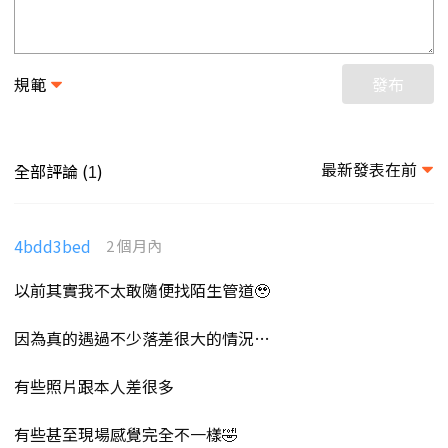
規範
發布
最新發表在前
全部評論 (
)
1
4bdd3bed
2 個月內
以前其實我不太敢隨便找陌生管道🥹
因為真的遇過不少落差很大的情況…
有些照片跟本人差很多
有些甚至現場感覺完全不一樣🤣