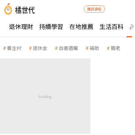
購買課程
退休理財
持續學習
在地推薦
生活百科
養生村
退休金
自書遺囑
補助
獨老