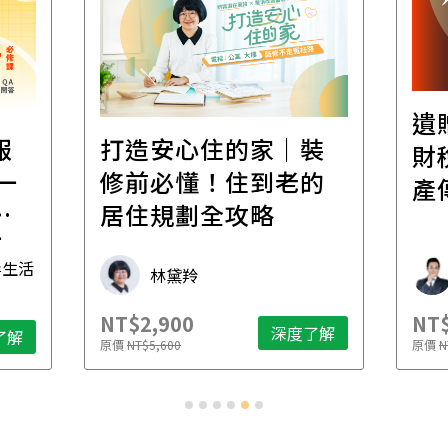
遺
報
打造安心住的家｜裝
財
一
修前必懂！住到老的
產
一
居住規劃全攻略
先
毒生活
林黛羚
NT$2,900
NT$
深度了解
了解
原價
NT$5,600
原價
N