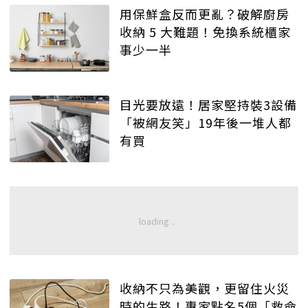
用保鮮盒反而更亂？破解廚房
收納 5 大難題！免換系統櫃家
事少一半
目光要放遠！居家堅持裝3設備
「被網友笑」19年後一堆人都
有買
收納不只為美觀，更留住火災
時的生路！專家點名5個「救命