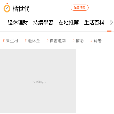
購買課程
退休理財
持續學習
在地推薦
生活百科
養生村
退休金
自書遺囑
補助
獨老