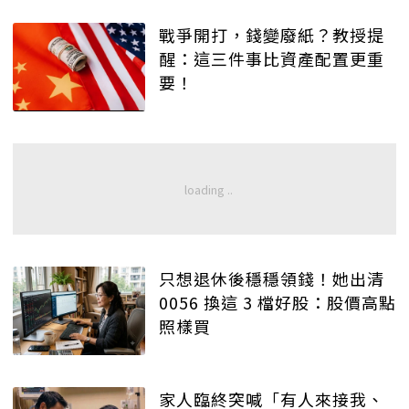
戰爭開打，錢變廢紙？教授提
醒：這三件事比資產配置更重
要！
只想退休後穩穩領錢！她出清
0056 換這 3 檔好股：股價高點
照樣買
家人臨終突喊「有人來接我、