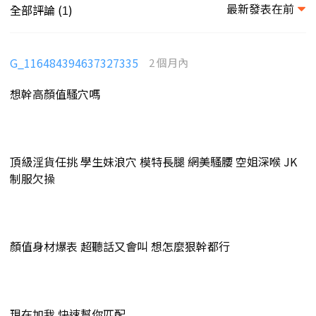
最新發表在前
全部評論 (
)
1
G_116484394637327335
2 個月內
想幹高顏值騷穴嗎
頂級淫貨任挑 學生妹浪穴 模特長腿 網美騷腰 空姐深喉 JK
制服欠操
顏值身材爆表 超聽話又會叫 想怎麼狠幹都行
現在加我 快速幫你匹配