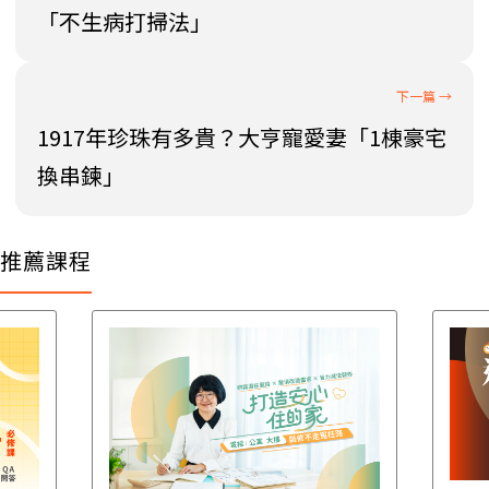
「不生病打掃法」
1917年珍珠有多貴？大亨寵愛妻「1棟豪宅
換串鍊」
推薦課程