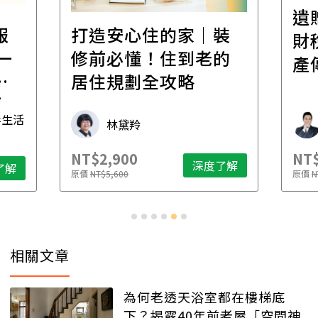
遺
報
打造安心住的家｜裝
財
一
修前必懂！住到老的
產
一
居住規劃全攻略
先
毒生活
林黛羚
NT$2,900
NT$
深度了解
了解
原價
NT$5,600
原價
N
相關文章
為何老透天浴室都在樓梯底
下？揭露40年前老屋「空間神