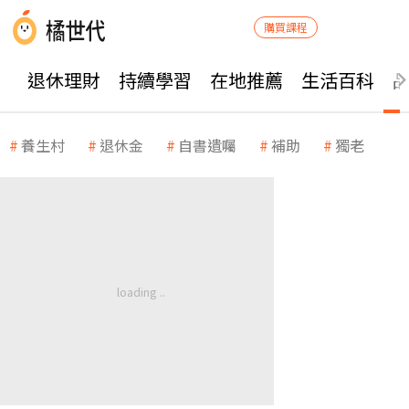
購買課程
退休理財
持續學習
在地推薦
生活百科
養生村
退休金
自書遺囑
補助
獨老