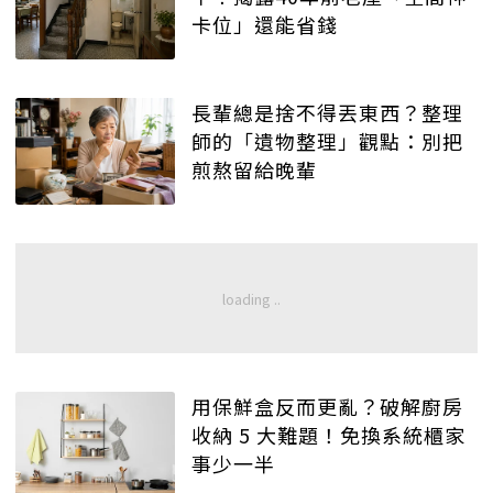
卡位」還能省錢
長輩總是捨不得丟東西？整理
師的「遺物整理」觀點：別把
煎熬留給晚輩
用保鮮盒反而更亂？破解廚房
收納 5 大難題！免換系統櫃家
事少一半